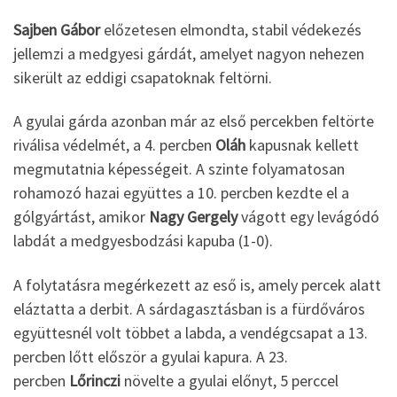
Sajben Gábor
előzetesen elmondta, stabil védekezés
jellemzi a medgyesi gárdát, amelyet nagyon nehezen
sikerült az eddigi csapatoknak feltörni.
A gyulai gárda azonban már az első percekben feltörte
riválisa védelmét, a 4. percben
Oláh
kapusnak kellett
megmutatnia képességeit. A szinte folyamatosan
rohamozó hazai együttes a 10. percben kezdte el a
gólgyártást, amikor
Nagy Gergely
vágott egy levágódó
labdát a medgyesbodzási kapuba (1-0).
A folytatásra megérkezett az eső is, amely percek alatt
eláztatta a derbit. A sárdagasztásban is a fürdőváros
együttesnél volt többet a labda, a vendégcsapat a 13.
percben lőtt először a gyulai kapura. A 23.
percben
Lőrinczi
növelte a gyulai előnyt, 5 perccel