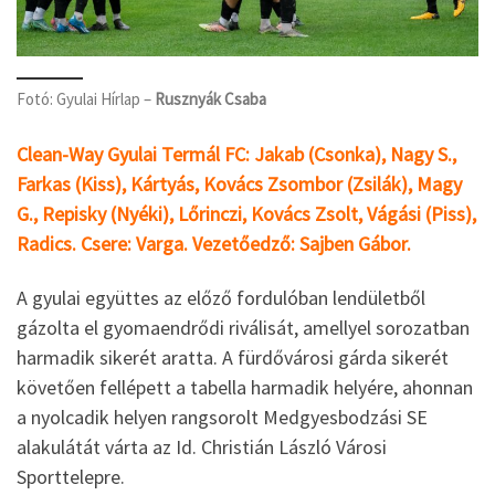
Fotó: Gyulai Hírlap –
Rusznyák Csaba
Clean-Way Gyulai Termál FC: Jakab (Csonka), Nagy S.,
Farkas (Kiss), Kártyás, Kovács Zsombor (Zsilák), Magy
G., Repisky (Nyéki), Lőrinczi, Kovács Zsolt, Vágási (Piss),
Radics. Csere: Varga. Vezetőedző: Sajben Gábor.
A gyulai együttes az előző fordulóban lendületből
gázolta el gyomaendrődi riválisát, amellyel sorozatban
harmadik sikerét aratta. A fürdővárosi gárda sikerét
követően fellépett a tabella harmadik helyére, ahonnan
a nyolcadik helyen rangsorolt Medgyesbodzási SE
alakulátát várta az Id. Christián László Városi
Sporttelepre.