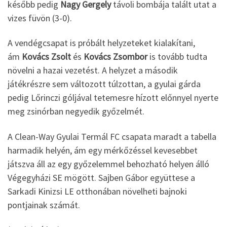
később pedig
Nagy
Gergely
távoli bombája talált utat a
vizes füvön (3-0).
A vendégcsapat is próbált helyzeteket kialakítani,
ám
Kovács Zsolt
és
Kovács Zsombor
is tovább tudta
növelni a hazai vezetést. A helyzet a második
játékrészre sem változott túlzottan, a gyulai gárda
pedig Lőrinczi góljával tetemesre hízott előnnyel nyerte
meg zsinórban negyedik győzelmét.
A Clean-Way Gyulai Termál FC csapata maradt a tabella
harmadik helyén, ám egy mérkőzéssel kevesebbet
játszva áll az egy győzelemmel behozható helyen álló
Végegyházi SE mögött. Sajben Gábor együttese a
Sarkadi Kinizsi LE otthonában növelheti bajnoki
pontjainak számát.