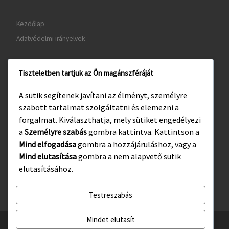
Kezdőlap
Adatvédelmi irányelvek
Tiszteletben tartjuk az Ön magánszféráját
www.gyula.hu
A sütik segítenek javítani az élményt, személyre
www.visitgyula.com
szabott tartalmat szolgáltatni és elemezni a
www.gyulakult.hu
forgalmat. Kiválaszthatja, mely sütiket engedélyezi
a
Személyre szabás
gombra kattintva. Kattintson a
Mind elfogadása
gombra a hozzájáruláshoz, vagy a
Mind elutasítása
gombra a nem alapvető sütik
Facebook
Instagram
elutasításához.
Testreszabás
Mindet elutasít
© 2026
Gyulasport Nonprofit Kft.
– All rights reserved