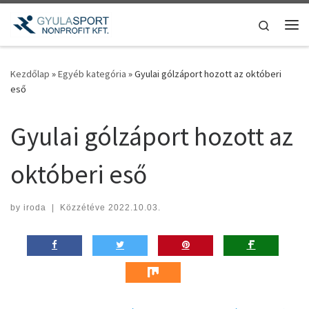
Teljes tartalom megjelenítése
Search
Me
Kezdőlap
»
Egyéb kategória
»
Gyulai gólzáport hozott az októberi
eső
Gyulai gólzáport hozott az
októberi eső
by
iroda
|
Közzétéve
2022.10.03.