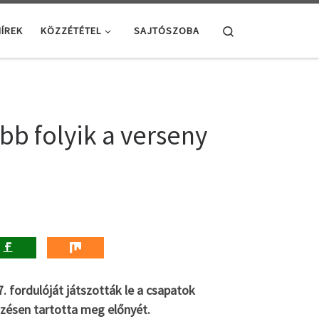
Search
ÍREK
KÖZZÉTÉTEL
SAJTÓSZOBA
bb folyik a verseny
. fordulóját játszották le a csapatok
őzésen tartotta meg előnyét.