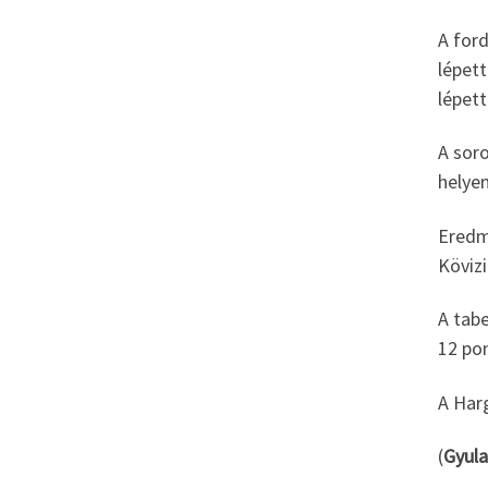
A ford
lépett
lépett
A soro
helyen
Eredm
Kövizi
A tabe
12 pon
A Har
(
Gyula