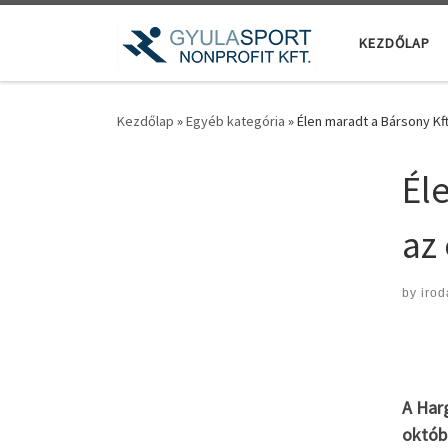
Teljes tartalom megjelenítése
KEZDŐLAP
Kezdőlap
»
Egyéb kategória
»
Élen maradt a Bársony Kf
Él
az
by
irod
A Harg
októb