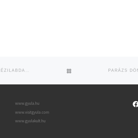
UGRÁS AZ OLDAL TETEJ
HAZAI GYŐZELEMMEL ÉPÜLNE TOVÁBB A GYULAI KÉZILABDACSAPAT
www.gyula.hu
www.visitgyula.com
www.gyulakult.hu