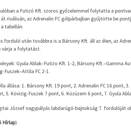
ulóban a Futizó Kft. szoros győzelemmel folytatta a pontvad
 át riválisán, az Adrenalin FC gólpárbajban gyűjtötte be pont
 a tabellán.
s forduló után továbbra is a Bársony Kft. áll az élen, az Adr
 várja a folytatást.
ények: Gyula Ablak–Futizo Kft. 1-2, Bársony Kft.–Gamma Au
g-Fuszek–Attila FC 2-1.
lla állása: 1. Bársony Kft. 19 pont, 2. Adrenalin FC 16 pont, 
t, 5. Kövizig-Fuszek 7 pont, 6. Közüzem 6 pont, 7. Gyula Ablak
gitai József nagypályás labdarúgó-bajnokság 7. fordulóját 
i Hírlap
)