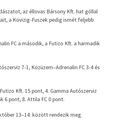
ászatot, az éllovas Bársony Kft. hat góllal
jait, a Kövizig-Fuszek pedig ismét feljebb
enalin FC a második, a Futizo Kft. a harmadik
tószerviz 7-1, Közüzem–Adrenalin FC 3-4 és
3. Futizo Kft. 15 pont, 4. Gamma Autószerviz
 6 pont, 8. Attila FC 0 pont.
október 13–14. között rendezik meg.