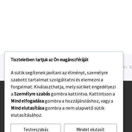
Tiszteletben tartjuk az Ön magánszféráját
Navigálás a bejegyzések között
jelen bejegyzés
A sütik segítenek javítani az élményt, személyre
szabott tartalmat szolgáltatni és elemezni a
forgalmat. Kiválaszthatja, mely sütiket engedélyezi
a
Személyre szabás
gombra kattintva. Kattintson a
Kezdőlap
Mind elfogadása
gombra a hozzájáruláshoz, vagy a
Adatvédelmi irányelvek
Mind elutasítása
gombra a nem alapvető sütik
elutasításához.
Testreszabás
Mindet elutasít