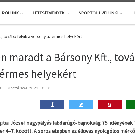
RÓLUNK
LÉTESÍTMÉNYEK
SPORTOLJ VELÜNK!
H
t., tovább folyik a verseny az érmes helyekért
en maradt a Bársony Kft., tová
 érmes helyekért
a
|
Közzétéve
2022.10.10.
itai József nagypályás labdarúgó-bajnokság 75. idényének 7
er 4–7. között. A soros etapban az éllovas nyolcgólos mérk