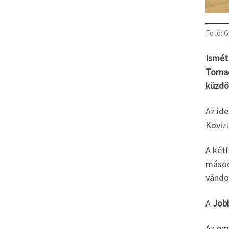
Fotó: G
Ismét
Torna
küzdö
Az ide
Kövizi
A két
másodi
vándo
A
Job
Az em