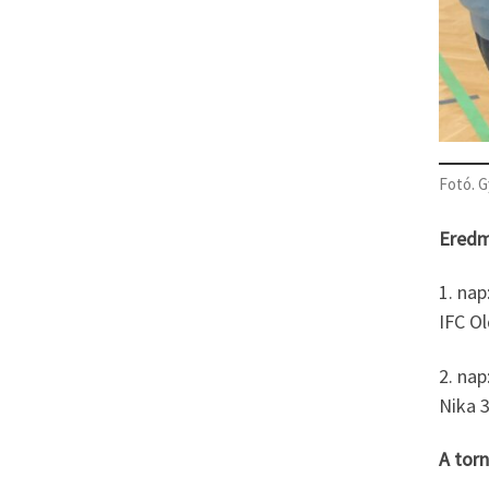
Fotó. G
Eredm
1. nap
IFC O
2. na
Nika 3
A tor