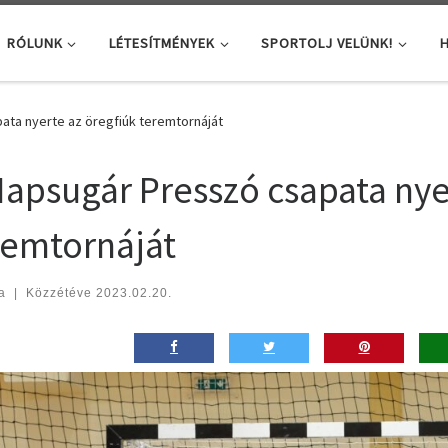
RÓLUNK
LÉTESÍTMÉNYEK
SPORTOLJ VELÜNK!
H
ata nyerte az öregfiúk teremtornáját
Napsugár Presszó csapata nye
remtornáját
a
|
Közzétéve
2023.02.20.