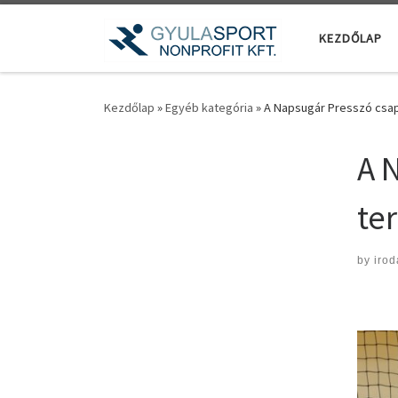
Teljes tartalom megjelenítése
KEZDŐLAP
Kezdőlap
»
Egyéb kategória
»
A Napsugár Presszó csap
A 
te
by
irod