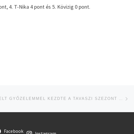
nt, 4. T-Nika 4 pont és 5. Kövizig 0 pont.
je
ÉRE
MEGÉRDEMELT GYŐZELEMMEL KEZDTE A TAVASZI SZEZONT A GYULAI KÉZILABDACSAPAT
Facebook
Instagram