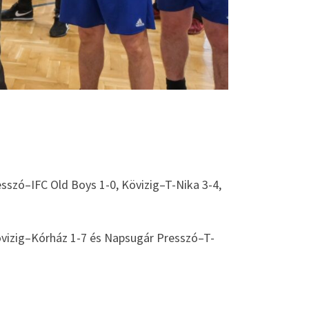
esszó–IFC Old Boys 1-0, Kövizig–T-Nika 3-4,
övizig–Kórház 1-7 és Napsugár Presszó–T-