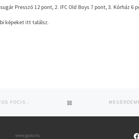
sugár Presszó 12 pont, 2. IFC Old Boys 7 pont, 3. Kórház 6 po
i képeket itt találsz.
UGRÁS AZ OLDAL TETEJ
RÉGIÓS TORNÁN RÚGTÁK A LABDÁT A KOROSZTÁLYOS FOCISTÁK
www.gyula.hu