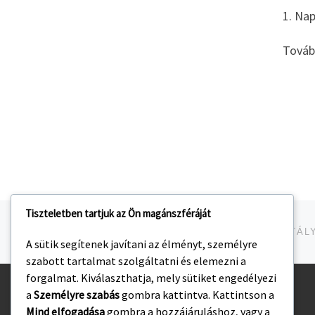
1. Nap
Tovább
Tiszteletben tartjuk az Ön magánszféráját
Navigálás a bejegyzések között
jelen bejegyzés
A sütik segítenek javítani az élményt, személyre
szabott tartalmat szolgáltatni és elemezni a
forgalmat. Kiválaszthatja, mely sütiket engedélyezi
a
Személyre szabás
gombra kattintva. Kattintson a
Kezdőlap
Mind elfogadása
gombra a hozzájáruláshoz, vagy a