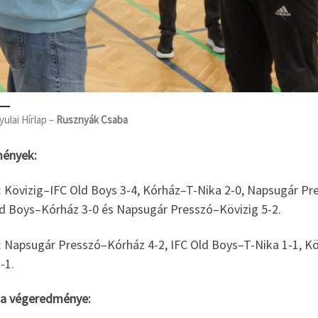
yulai Hírlap –
Rusznyák Csaba
ények:
: Kövizig–IFC Old Boys 3-4, Kórház–T-Nika 2-0, Napsugár Pr
ld Boys–Kórház 3-0 és Napsugár Presszó–Kövizig 5-2.
p: Napsugár Presszó–Kórház 4-2, IFC Old Boys–T-Nika 1-1, K
-1.
na végeredménye: