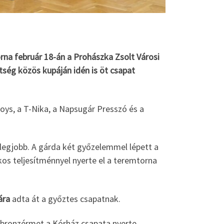
rna február 18-án a Prohászka Zsolt Városi
ség közös kupáján idén is öt csapat
oys, a T-Nika, a Napsugár Presszó és a
 legjobb. A gárda két győzelemmel lépett a
kos teljesítménnyel nyerte el a teremtorna
ára
adta át a győztes csapatnak.
 bronzérmet a Kórház csapata nyerte.