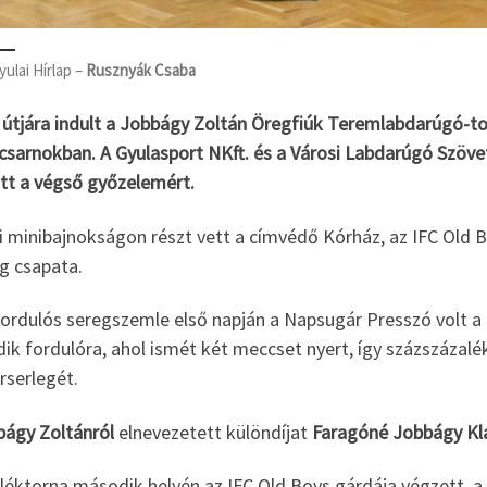
yulai Hírlap –
Rusznyák Csaba
 útjára indult a Jobbágy Zoltán Öregfiúk Teremlabdarúgó-to
csarnokban. A Gyulasport NKft. és a Városi Labdarúgó Szövet
tt a végső győzelemért.
i minibajnokságon részt vett a címvédő Kórház, az IFC Old B
g csapata.
fordulós seregszemle első napján a Napsugár Presszó volt a
k fordulóra, ahol ismét két meccset nyert, így százszázalé
rserlegét.
bágy Zoltánról
elnevezetett különdíjat
Faragóné Jobbágy Kl
léktorna második helyén az IFC Old Boys gárdája végzett, a