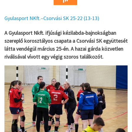
Gyulasport NKft.–Csorvási SK 25-22 (13-13)
A Gyulasport Nkft. ifjúsági kézilabda-bajnokságban
szereplő korosztályos csapata a Csorvási SK együttesét
látta vendégül március 25-én. A hazai gárda közvetlen
riválisával vívott egy végig szoros találkozót.