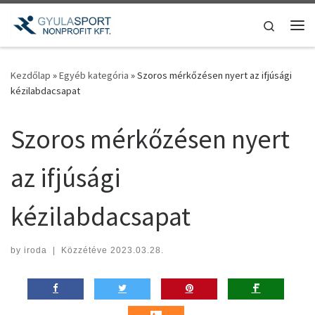
Teljes tartalom megjelenítése
Search
Me
Kezdőlap
»
Egyéb kategória
»
Szoros mérkőzésen nyert az ifjúsági
kézilabdacsapat
Szoros mérkőzésen nyert
az ifjúsági
kézilabdacsapat
by
iroda
|
Közzétéve
2023.03.28.