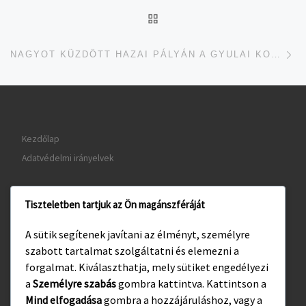
UGRÁS AZ OLDAL TETEJ
je
NAGYOT KÜZDÖTT HAZAI PÁLYÁN A GYULAI KOSÁRLABDACSAPAT
Kezdőlap
Adatvédelmi irányelvek
Tiszteletben tartjuk az Ön magánszféráját
www.gyula.hu
A sütik segítenek javítani az élményt, személyre
www.visitgyula.com
szabott tartalmat szolgáltatni és elemezni a
www.gyulakult.hu
forgalmat. Kiválaszthatja, mely sütiket engedélyezi
a
Személyre szabás
gombra kattintva. Kattintson a
Mind elfogadása
gombra a hozzájáruláshoz, vagy a