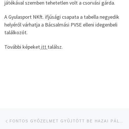
játékával szemben tehetetlen volt a csorvási gárda.
A Gyulasport NKft. ifjúsági csapata a tabella negyedik
helyéről várhatja a Bácsalmási PVSE elleni idegenbeli
találkozót.
További képeket
itt
találsz.
Navigálás a bejegyzések között
jelen bejegyzés
FONTOS GYŐZELMET GYŰJTÖTT BE HAZAI PÁLYÁN A GYULAI KÉZILABDACSAPAT