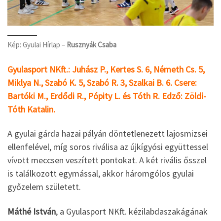
Kép: Gyulai Hírlap –
Rusznyák Csaba
Gyulasport NKft.: Juhász P., Kertes S. 6, Németh Cs. 5,
Miklya N., Szabó K. 5, Szabó R. 3, Szalkai B. 6. Csere:
Bartóki M., Erdődi R., Pópity L. és Tóth R. Edző: Zöldi-
Tóth Katalin.
A gyulai gárda hazai pályán döntetlenezett lajosmizsei
ellenfelével, míg soros riválisa az újkígyósi együttessel
vívott meccsen veszített pontokat. A két rivális ősszel
is találkozott egymással, akkor háromgólos gyulai
győzelem született.
Máthé István
, a Gyulasport NKft. kézilabdaszakágának