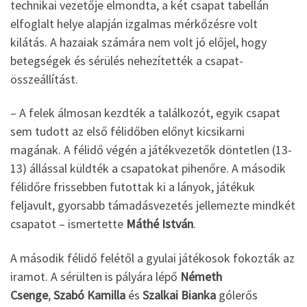
technikai vezetője elmondta, a két csapat tabellán
elfoglalt helye alapján izgalmas mérkőzésre volt
kilátás. A hazaiak számára nem volt jó előjel, hogy
betegségek és sérülés nehezítették a csapat-
összeállítást.
– A felek álmosan kezdték a találkozót, egyik csapat
sem tudott az első félidőben előnyt kicsikarni
magának. A félidő végén a játékvezetők döntetlen (13-
13) állással küldték a csapatokat pihenőre. A második
félidőre frissebben futottak ki a lányok, játékuk
feljavult, gyorsabb támadásvezetés jellemezte mindkét
csapatot – ismertette
Máthé István
.
A második félidő felétől a gyulai játékosok fokozták az
iramot. A sérülten is pályára lépő
Németh
Csenge
,
Szabó Kamilla
és
Szalkai Bianka
gólerős