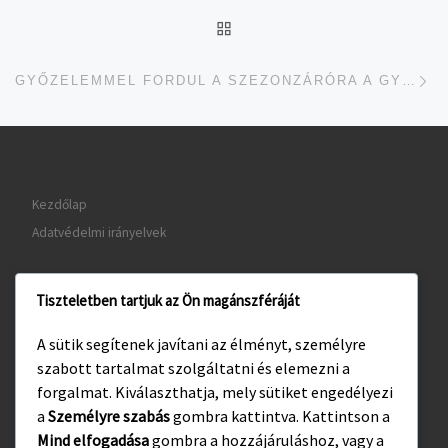
UGRÁS AZ OLDAL TETEJ
je
GYŐZELEMMEL FORDUL A SZEZONZÁRÓRA A GYULAI KÉZILABDACSAPAT
Kezdőlap
Adatvédelmi irányelvek
Tiszteletben tartjuk az Ön magánszféráját
www.gyula.hu
A sütik segítenek javítani az élményt, személyre
www.visitgyula.com
szabott tartalmat szolgáltatni és elemezni a
www.gyulakult.hu
forgalmat. Kiválaszthatja, mely sütiket engedélyezi
a
Személyre szabás
gombra kattintva. Kattintson a
Mind elfogadása
gombra a hozzájáruláshoz, vagy a