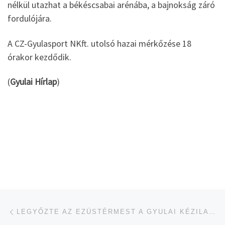
nélkül utazhat a békéscsabai arénába, a bajnokság záró
fordulójára.
A CZ-Gyulasport NKft. utolsó hazai mérkőzése 18
órakor kezdődik.
(
Gyulai Hírlap
)
Navigálás a bejegyzések között
jelen bejegyzés
LEGYŐZTE AZ EZÜSTÉRMEST A GYULAI KÉZILABDACSAPAT