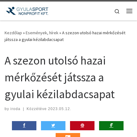
Teljes tartalom megjelenítése
Search
Me
Kezdőlap
»
Események, hírek
»
A szezon utolsó hazai mérkőzését
játssza a gyulai kézilabdacsapat
A szezon utolsó hazai
mérkőzését játssza a
gyulai kézilabdacsapat
by
iroda
|
Közzétéve
2023.05.12.