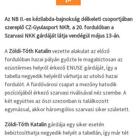
Az NB II.-es kézilabda-bajnokság délkeleti csoportjában
szereplő CZ-Gyulasport NKft. a 20. fordulóban a
Szarvasi NKK gárdáját látja vendégül május 13-án.
A
Zöldi-Tóth Katalin
vezette alakulat az előző
fordulóban hazai pályán győzte le magabiztosan az
ezüstérmes helyről érkező ENUSE gárdáját, így a
tabella negyedik helyéről várhatja az utolsó hazai
fordulót. A fürdővárosi csapat a mezőny hatodik
pozíciójából érkező szarvasi riválisával néz szembe. A
két együttes az őszi szezonban is találkozott
egymással, akkor háromgólos szarvasi siker született.
Zöldi-Tóth Katalin
gárdája egy siker esetén
bebiztosíthatja negyedik helyét a tabellán, így már tét