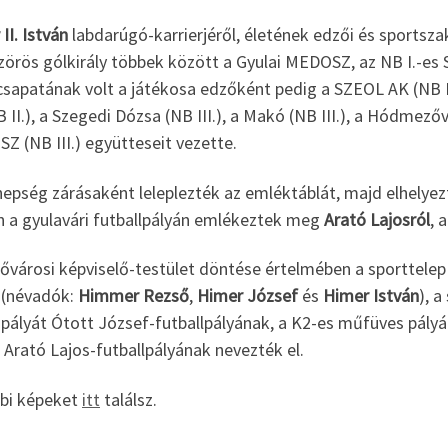
II. István
labdarúgó-karrierjéről, életének edzői és sportsza
zörös gólkirály többek között a Gyulai MEDOSZ, az NB I.-es
 csapatának volt a játékosa edzőként pedig a SZEOL AK (NB I.
 II.), a Szegedi Dózsa (NB III.), a Makó (NB III.), a Hódmez
Z (NB III.) együtteseit vezette.
nepség zárásaként leleplezték az emléktáblát, majd elhelyez
n a gyulavári futballpályán emlékeztek meg
Arató Lajosról
, 
dővárosi képviselő-testület döntése értelmében a sporttelep
 (névadók:
Himmer Rezső
,
Himer József
és
Himer István
), a
pályát Ótott József-futballpályának, a K2-es műfüves pályát
 Arató Lajos-futballpályának nevezték el.
bi képeket
itt
találsz.