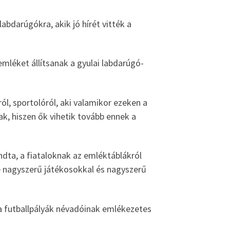
bdarúgókra, akik jó hírét vitték a
mléket állítsanak a gyulai labdarúgó-
ól, sportolóról, aki valamikor ezeken a
ak, hiszen ők vihetik tovább ennek a
ta, a fiataloknak az emléktáblákról
le nagyszerű játékosokkal és nagyszerű
 a futballpályák névadóinak emlékezetes