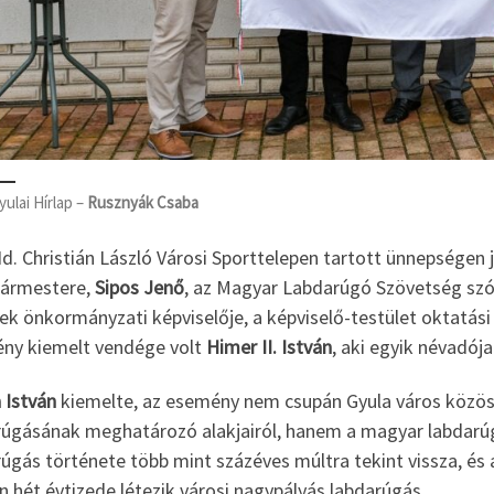
yulai Hírlap –
Rusznyák Csaba
Id. Christián László Városi Sporttelepen tartott ünnepségen 
gármestere,
Sipos Jenő
, az Magyar Labdarúgó Szövetség szó
k önkormányzati képviselője, a képviselő-testület oktatási 
ny kiemelt vendége volt
Himer II. István
, aki egyik névadój
 István
kiemelte, az esemény nem csupán Gyula város közös
rúgásának meghatározó alakjairól, hanem a magyar labdarúgá
úgás története több mint százéves múltra tekint vissza, és
 hét évtizede létezik városi nagypályás labdarúgás.