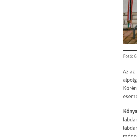
Fotó: G
Az az 
alpol
Köréne
esemé
Kónya
labda
labdar
módon