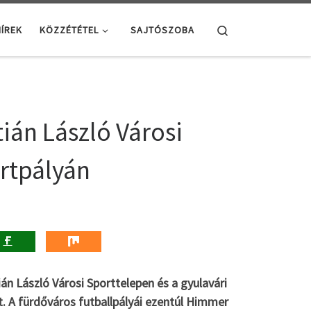
Search
ÍREK
KÖZZÉTÉTEL
SAJTÓSZOBA
tián László Városi
ortpályán
án László Városi Sporttelepen és a gyulavári
. A fürdőváros futballpályái ezentúl Himmer