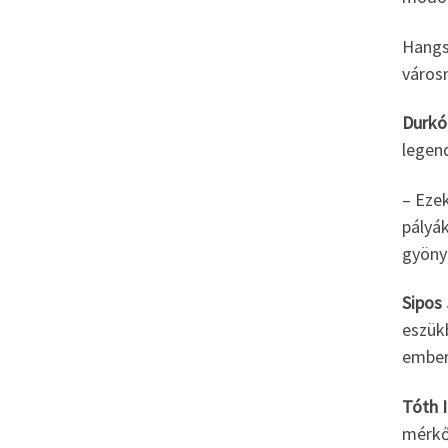
Hangsú
városn
Durkó
legen
– Ezek
pályák
gyöny
Sipos
eszükb
ember
Tóth I
mérkőz