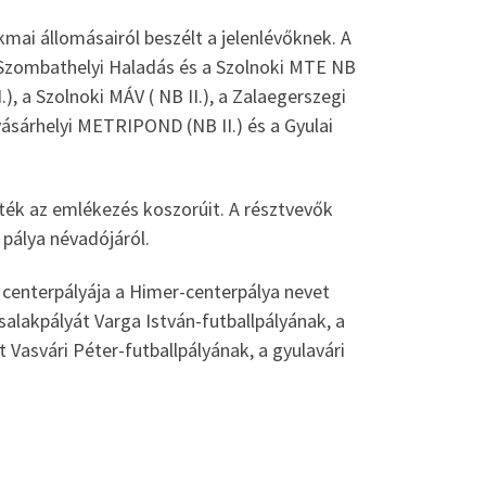
kmai állomásairól beszélt a jelenlévőknek. A
 Szombathelyi Haladás és a Szolnoki MTE NB
), a Szolnoki MÁV ( NB II.), a Zalaegerszegi
ővásárhelyi METRIPOND (NB II.) és a Gyulai
ték az emlékezés koszorúit. A résztvevők
a pálya névadójáról.
 centerpályája a Himer-centerpálya nevet
 salakpályát Varga István-futballpályának, a
 Vasvári Péter-futballpályának, a gyulavári