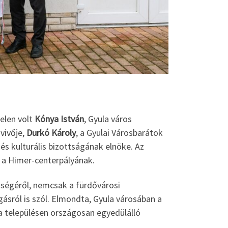
jelen volt
Kónya István
, Gyula város
vivője,
Durkó Károly
, a Gyulai Városbarátok
és kulturális bizottságának elnöke. Az
a a Himer-centerpályának.
ségéről, nemcsak a fürdővárosi
sról is szól. Elmondta, Gyula városában a
 a településen országosan egyedülálló