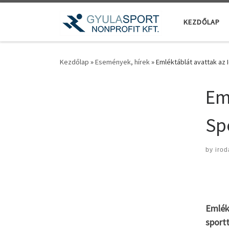
Teljes tartalom megjelenítése
KEZDŐLAP
Kezdőlap
»
Események, hírek
»
Emléktáblát avattak az I
Eml
Sp
by
irod
Emlékt
sport