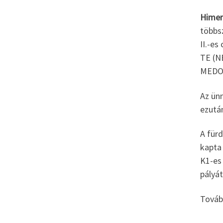
Himer 
többs
II.-es
TE (NB
MEDOS
Az ün
ezutá
A für
kapta
K1-es 
pályát
Továb