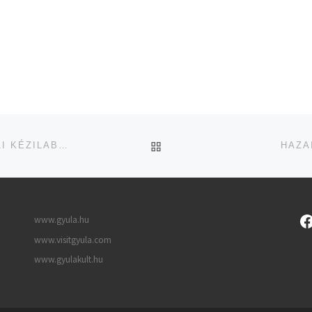
UGRÁS AZ OLDAL TETEJ
GYŐZELEMMEL FORDUL A SZEZONZÁRÓRA A GYULAI KÉZILABDACSAPAT
HAZA
www.gyula.hu
www.visitgyula.com
www.gyulakult.hu