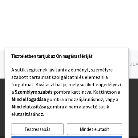
Tiszteletben tartjuk az Ön magánszféráját
Navigálás a bejegyzések között
jelen bejegyzés
A sütik segítenek javítani az élményt, személyre
szabott tartalmat szolgáltatni és elemezni a
forgalmat. Kiválaszthatja, mely sütiket engedélyezi
a
Személyre szabás
gombra kattintva. Kattintson a
Kezdőlap
Mind elfogadása
gombra a hozzájáruláshoz, vagy a
Adatvédelmi irányelvek
Mind elutasítása
gombra a nem alapvető sütik
elutasításához.
Testreszabás
Mindet elutasít