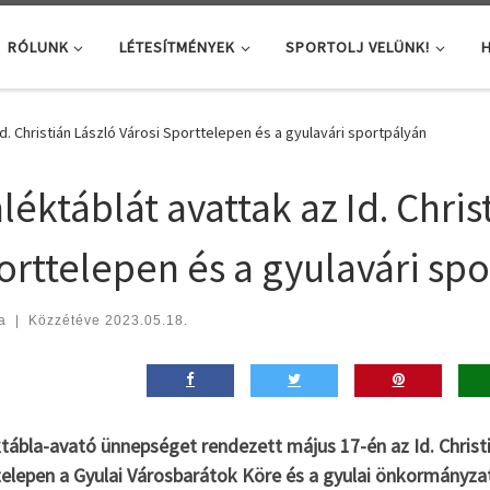
RÓLUNK
LÉTESÍTMÉNYEK
SPORTOLJ VELÜNK!
H
d. Christián László Városi Sporttelepen és a gyulavári sportpályán
éktáblát avattak az Id. Chris
orttelepen és a gyulavári sp
a
|
Közzétéve
2023.05.18.
ábla-avató ünnepséget rendezett május 17-én az Id. Christi
telepen a Gyulai Városbarátok Köre és a gyulai önkormányzat