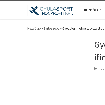
Teljes tartalom megjelenítése
KEZDŐLAP
Kezdőlap
»
Sajtószoba
»
Győzelemmel mutatkozott be a 
Gy
ifi
by
irod