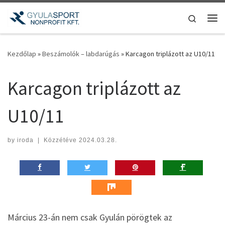
Teljes tartalom megjelenítése
Search
Me
Kezdőlap
»
Beszámolók – labdarúgás
»
Karcagon triplázott az U10/11
Karcagon triplázott az
U10/11
by
iroda
|
Közzétéve
2024.03.28.
Március 23-án nem csak Gyulán pörögtek az