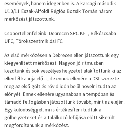
események, hanem idegenben is. A karcagi második
U10/11 Észak-Alföldi Régiós Bozsik Tornán három
mérkőzést játszottunk.
Csoportellenfeleink: Debrecen SPC KFT, Békéscsaba
UFC, Törökszentmiklósi FC
Az első mérkőzésen a Debrecen ellen játszottunk egy
kiegyenlített mérkőzést. Nagyon jó ritmusban
kezdtünk és sok veszélyes helyzetet alakítottunk ki az
ellenfél kapuja előtt, de ennek ellenére a DSI szerezte
meg az első gólt és rövid időn belül növelni tudta az
előnyét. Ennek ellenére ugyanabban a tempóban és
támadó felfogásban játszottunk tovább, mint az elején.
Egy különbséggel; mi is értékesíteni tudtuk a
gólhelyzeteket és a találkozó lefújása előtt sikerült
megfordítanunk a mérkőzést.