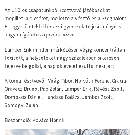
Az U10-es csapatunkból résztvevő játékosokat
megilleti a dicséret, mellette a Vésztő és a Szeghalom
FC egyesületekből érkező gyerekek teljesítménye is
nagyon ígéretes a jövőre nézve.
Lamper Erik minden mérkőzésen végig koncentráltan
focizott, a helyzeteket nagy százalékban sikeresen
fejezve be góllal, a nap oklevelét ezúttal neki járt.
A torna résztvevői: Virág Tibor, Horváth Ferenc, Gracia-
Oravecz Bruno, Pap Zalán, Lamper Erik, Révész Zsolt,
Domokos Dániel, Hundzsa Balázs, Jámbor Zsolt,
Somogyi Zalán
Beszámoló: Kovács Henrik