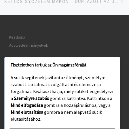
KETTŐS GYŐZELEM MAKÓN – DUPLÁZOTT AZ U12/13
Kezdőlap
Adatvédelmi irányelvek
Tiszteletben tartjuk az Ön magánszféráját
www.gyula.hu
A sütik segítenek javítani az élményt, személyre
www.visitgyula.com
szabott tartalmat szolgáltatni és elemezni a
www.gyulakult.hu
forgalmat. Kiválaszthatja, mely sütiket engedélyezi
a
Személyre szabás
gombra kattintva. Kattintson a
Mind elfogadása
gombra a hozzájáruláshoz, vagy a
Mind elutasítása
gombra a nem alapvető sütik
Facebook
Instagram
elutasításához.