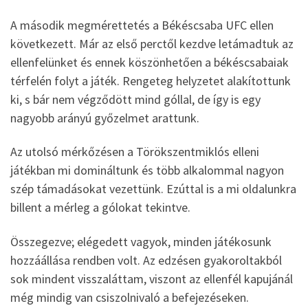
A második megmérettetés a Békéscsaba UFC ellen
következett. Már az első perctől kezdve letámadtuk az
ellenfelünket és ennek köszönhetően a békéscsabaiak
térfelén folyt a játék. Rengeteg helyzetet alakítottunk
ki, s bár nem végződött mind góllal, de így is egy
nagyobb arányú győzelmet arattunk.
Az utolsó mérkőzésen a Törökszentmiklós elleni
játékban mi domináltunk és több alkalommal nagyon
szép támadásokat vezettünk. Ezúttal is a mi oldalunkra
billent a mérleg a gólokat tekintve.
Összegezve; elégedett vagyok, minden játékosunk
hozzáállása rendben volt. Az edzésen gyakoroltakból
sok mindent visszaláttam, viszont az ellenfél kapujánál
még mindig van csiszolnivaló a befejezéseken.