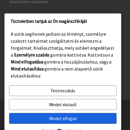
Adatvédelmi irányelvek
Tiszteletben tartjuk az Ön magánszféráját
www.gyula.hu
A sütik segítenek javítani az élményt, személyre
www.visitgyula.com
szabott tartalmat szolgáltatni és elemezni a
www.gyulakult.hu
forgalmat. Kiválaszthatja, mely sütiket engedélyezi
a
Személyre szabás
gombra kattintva. Kattintson a
Mind elfogadása
gombra a hozzájáruláshoz, vagy a
Mind elutasítása
gombra a nem alapvető sütik
Facebook
Instagram
elutasításához.
Testreszabás
Mindet elutasít
© 2026
Gyulasport Nonprofit Kft.
– All rights reserved
Powered by
WP
– Designed with the
Customizr téma haladó beállításai
Mindet elfogad