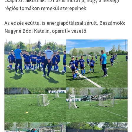
csapatot alkotnak. Ezt az is mutatja, hogy a hétvégi
régiós tornákon remekül szerepelnek.
Az edzés ezúttal is energiapótlással zárult. Beszámoló:
Nagyné Bódi Katalin, operatív vezető