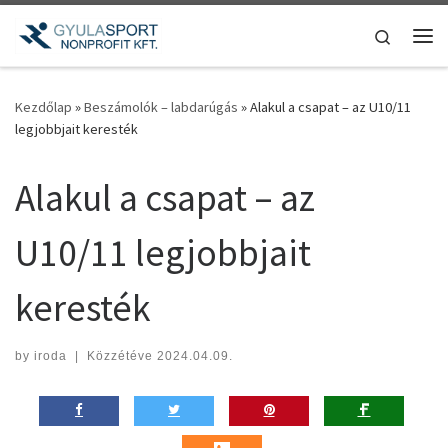
Teljes tartalom megjelenítése
Search
Me
Kezdőlap
»
Beszámolók – labdarúgás
»
Alakul a csapat – az U10/11
legjobbjait keresték
Alakul a csapat – az
U10/11 legjobbjait
keresték
by
iroda
|
Közzétéve
2024.04.09.