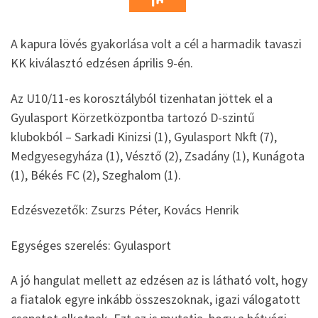
A kapura lövés gyakorlása volt a cél a harmadik tavaszi
KK kiválasztó edzésen április 9-én.
Az U10/11-es korosztályból tizenhatan jöttek el a
Gyulasport Körzetközpontba tartozó D-szintű
klubokból – Sarkadi Kinizsi (1), Gyulasport Nkft (7),
Medgyesegyháza (1), Vésztő (2), Zsadány (1), Kunágota
(1), Békés FC (2), Szeghalom (1).
Edzésvezetők: Zsurzs Péter, Kovács Henrik
Egységes szerelés: Gyulasport
A jó hangulat mellett az edzésen az is látható volt, hogy
a fiatalok egyre inkább összeszoknak, igazi válogatott