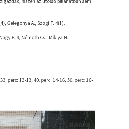
zigazdák, hiszen az utolsó pillanatban sem
4), Gelegonya A., Szögi T. 4(1),
 Nagy P.,4, Németh Cs., Miklya N.
, 33. perc: 13-13, 40. perc: 14-16, 50. perc: 16-