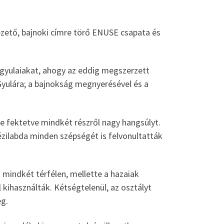
vezető, bajnoki címre törő ENUSE csapata és
a gyulaiakat, ahogy az eddig megszerzett
Gyulára; a bajnokság megnyerésével és a
re fektetve mindkét részről nagy hangsúlyt.
ézilabda minden szépségét is felvonultatták
mindkét térfélen, mellette a hazaiak
 kihasználták. Kétségtelenül, az osztályt
g.