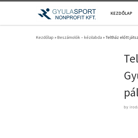
Teljes tartalom megjelenítése
KEZDŐLAP
Kezdőlap
»
Beszámolók – kézilabda
»
Teltház előtt ját
Te
Gy
pá
by
irod