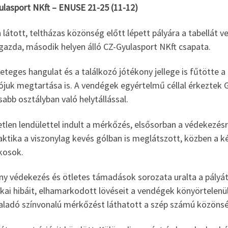
ulasport NKft – ENUSE 21-25 (11-12)
látott, teltházas közönség előtt lépett pályára a tabellát 
gazda, második helyen álló CZ-Gyulasport NKft csapata.
eteges hangulat és a találkozó jótékony jellege is fűtötte 
iójuk megtartása is. A vendégek egyértelmű céllal érkeztek 
bb osztályban való helytállással.
tlen lendülettel indult a mérkőzés, elsősorban a védekezés
aktika a viszonylag kevés gólban is meglátszott, közben a k
kosok.
y védekezés és ötletes támadások sorozata uralta a pályát 
kai hibáit, elhamarkodott lövéseit a vendégek könyörtelenül
ladó színvonalú mérkőzést láthatott a szép számú közönsé