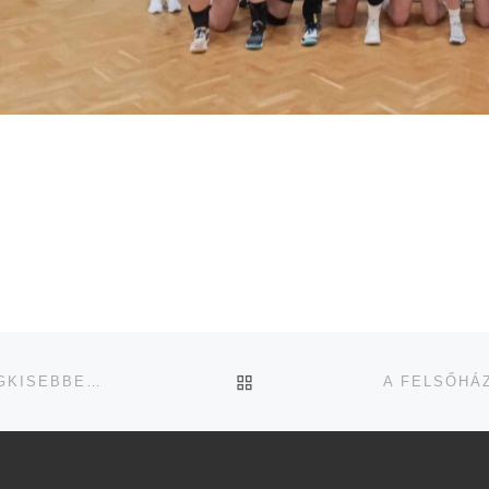
UGRÁS AZ OLDAL TETEJ
SZÁZHATVANHETEN A PÁLYÁN – ÉLMÉNYFOCI A LEGKISEBBEKNEK