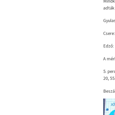
Mindké
adták 
Gyulas
Csere:
Edző: 
A mér
5. per
20, 55
Beszá