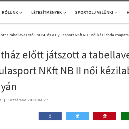
RÓLUNK
LÉTESÍTMÉNYEK
SPORTOLJ VELÜNK!
H
szott a tabellavezető ENUSE és a Gyulasport NKft NB II női kézilabda csapata
ltház előtt játszott a tabella
ulasport NKft NB II női kézil
lyán
a
|
Közzétéve
2024.04.27.