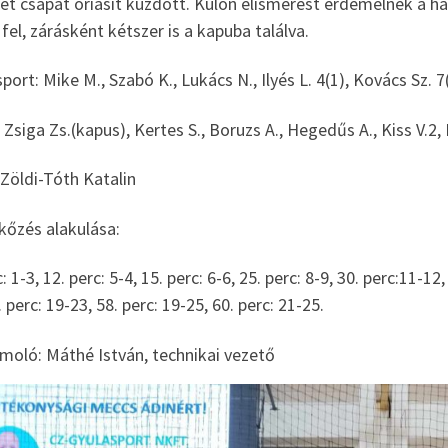
t csapat óriásit küzdött. Külön elismerést érdemelnek a há
fel, zárásként kétszer is a kapuba találva.
port: Mike M., Szabó K., Lukács N., Ilyés L. 4(1), Kovács Sz. 7(
 Zsiga Zs.(kapus), Kertes S., Boruzs A., Hegedűs A., Kiss V.2,
Zöldi-Tóth Katalin
kőzés alakulása:
c: 1-3, 12. perc: 5-4, 15. perc: 6-6, 25. perc: 8-9, 30. perc:11-12
. perc: 19-23, 58. perc: 19-25, 60. perc: 21-25.
moló: Máthé István, technikai vezető