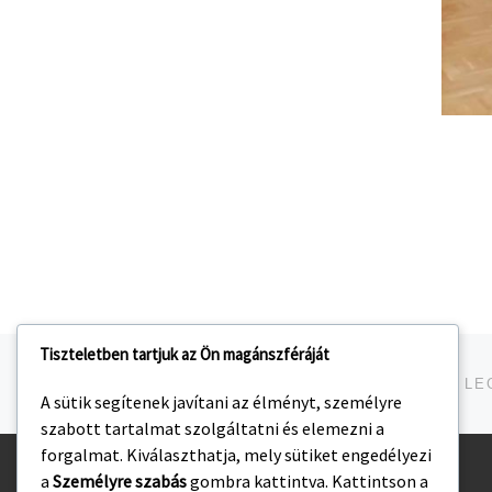
Tiszteletben tartjuk az Ön magánszféráját
Navigálás a bejegyzések között
jelen bejegyzés
A sütik segítenek javítani az élményt, személyre
szabott tartalmat szolgáltatni és elemezni a
forgalmat. Kiválaszthatja, mely sütiket engedélyezi
a
Személyre szabás
gombra kattintva. Kattintson a