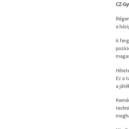
CZ-Gy
Régen 
a házi
A ferg
pozíc
magasa
Hihete
Ez a t
a játé
Kemén
techni
megha