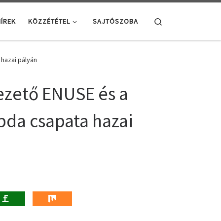
Search
ÍREK
KÖZZÉTÉTEL
SAJTÓSZOBA
 hazai pályán
vezető ENUSE és a
abda csapata hazai