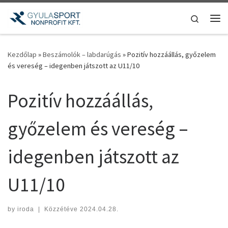
Teljes tartalom megjelenítése
Search
Me
Kezdőlap
»
Beszámolók – labdarúgás
»
Pozitív hozzáállás, győzelem
és vereség – idegenben játszott az U11/10
Pozitív hozzáállás,
győzelem és vereség –
idegenben játszott az
U11/10
by
iroda
|
Közzétéve
2024.04.28.