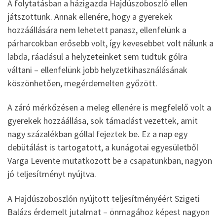
A folytatásban a házigazda Hajdúszoboszló ellen
játszottunk. Annak ellenére, hogy a gyerekek
hozzáállására nem lehetett panasz, ellenfelünk a
párharcokban erősebb volt, így kevesebbet volt nálunk a
labda, ráadásul a helyzeteinket sem tudtuk gólra
váltani – ellenfelünk jobb helyzetkihasználásának
köszönhetően, megérdemelten győzött.
A záró mérkőzésen a meleg ellenére is megfelelő volt a
gyerekek hozzáállása, sok támadást vezettek, amit
nagy százalékban góllal fejeztek be. Ez a nap egy
debütálást is tartogatott, a kunágotai egyesületből
Varga Levente mutatkozott be a csapatunkban, nagyon
jó teljesítményt nyújtva.
A Hajdúszoboszlón nyújtott teljesítményéért Szigeti
Balázs érdemelt jutalmat – önmagához képest nagyon