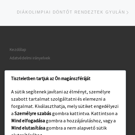
je
DIÁKOLIMPIAI DÖNTŐT RENDEZTEK GYULÁN
Kezdőlap
Adatvédelmi irányelvek
Tiszteletben tartjuk az Ön magánszféráját
www.gyula.hu
A sütik segítenek javítani az élményt, személyre
www.visitgyula.com
szabott tartalmat szolgáltatni és elemezni a
www.gyulakult.hu
forgalmat. Kiválaszthatja, mely sütiket engedélyezi
a
Személyre szabás
gombra kattintva. Kattintson a
Mind elfogadása
gombra a hozzájáruláshoz, vagy a
Mind elutasítása
gombra a nem alapvető sütik
Facebook
Instagram
elutasításához.