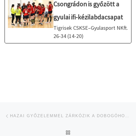
Csongrádon is győzött a
gyulai ifi-kézilabdacsapat
Tigrisek CSKSE–Gyulasport NKft.
26-34 (14-20)
Navigálás a bejegyzések között
jelen bejegyzés
HAZAI GYŐZELEMMEL ZÁRKÓZIK A DOBOGÓHOZ A GYULAI SERDÜLŐCSAPAT
UGRÁS AZ OLDAL TETEJ