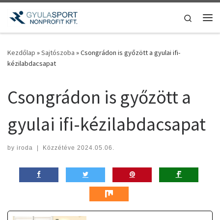
Teljes tartalom megjelenítése
Search
Me
Kezdőlap
»
Sajtószoba
»
Csongrádon is győzött a gyulai ifi-
kézilabdacsapat
Csongrádon is győzött a
gyulai ifi-kézilabdacsapat
by
iroda
|
Közzétéve
2024.05.06.