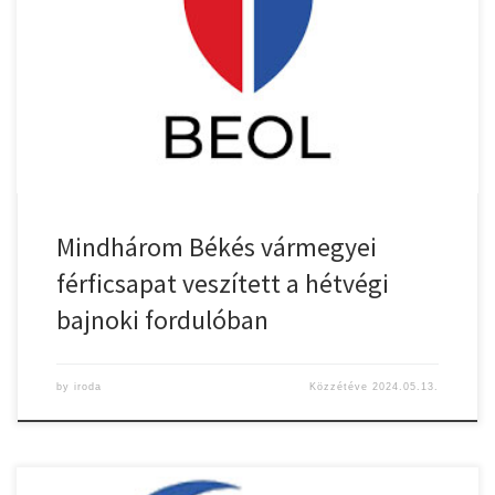
Mindhárom Békés vármegyei
férficsapat veszített a hétvégi
bajnoki fordulóban
by
iroda
Közzétéve
2024.05.13.