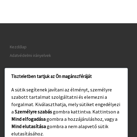
Kezdőlap
Adatvédelmi irányelvek
Tiszteletben tartjuk az Ön magánszféráját
www.gyula.hu
A sütik segítenek javítani az élményt, személyre
www.visitgyula.com
szabott tartalmat szolgáltatni és elemezni a
www.gyulakult.hu
forgalmat. Kiválaszthatja, mely sütiket engedélyezi
a
Személyre szabás
gombra kattintva. Kattintson a
Mind elfogadása
gombra a hozzájáruláshoz, vagy a
Mind elutasítása
gombra a nem alapvető sütik
Facebook
Instagram
elutasításához.