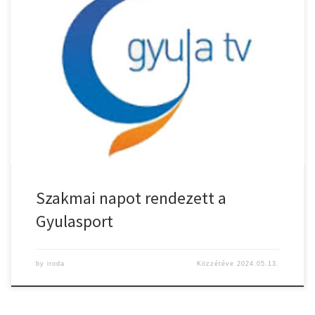
Szakmai napot rendezett a
Gyulasport
by
iroda
Közzétéve
2024.05.13.