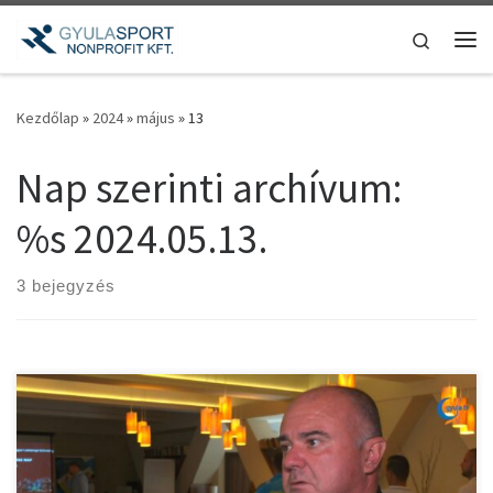
Teljes tartalom megjelenítése
Search
Me
Kezdőlap
»
2024
»
május
»
13
Nap szerinti archívum:
%s
2024.05.13.
3 bejegyzés