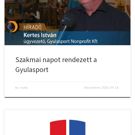
Szakmai napot rendezett a
Gyulasport
by
iroda
Közzétéve
2024.05.13.