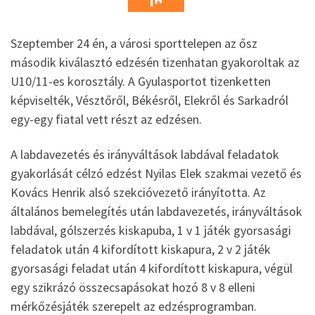
Szeptember 24 én, a városi sporttelepen az ősz
második kiválasztó edzésén tizenhatan gyakoroltak az
U10/11-es korosztály. A Gyulasportot tizenketten
képviselték, Vésztőről, Békésről, Elekről és Sarkadról
egy-egy fiatal vett részt az edzésen.
A labdavezetés és irányváltások labdával feladatok
gyakorlását célzó edzést Nyilas Elek szakmai vezető és
Kovács Henrik alsó szekcióvezető irányította. Az
általános bemelegítés után labdavezetés, irányváltások
labdával, gólszerzés kiskapuba, 1 v 1 játék gyorsasági
feladatok után 4 kifordított kiskapura, 2 v 2 játék
gyorsasági feladat után 4 kifordított kiskapura, végül
egy szikrázó összecsapásokat hozó 8 v 8 elleni
mérkőzésjáték szerepelt az edzésprogramban.