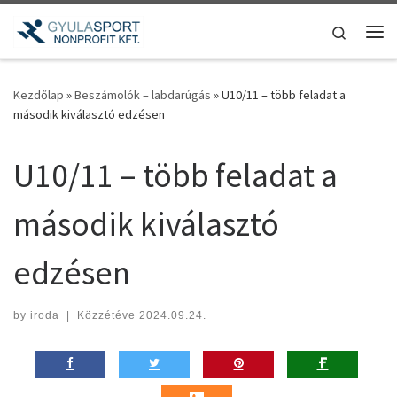
Teljes tartalom megjelenítése
Search
Me
Kezdőlap
»
Beszámolók – labdarúgás
»
U10/11 – több feladat a
második kiválasztó edzésen
U10/11 – több feladat a
második kiválasztó
edzésen
by
iroda
|
Közzétéve
2024.09.24.