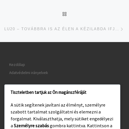
UGRÁS AZ OLDAL TETEJ
je
LU20 – TOVÁBBRA IS AZ ÉLEN A KÉZILABDA IFJÚSÁGI CSAPAT
Kezdőlap
Adatvédelmi irányelvek
Tiszteletben tartjuk az Ön magánszféráját
www.gyula.hu
A sütik segítenek javítani az élményt, személyre
www.visitgyula.com
szabott tartalmat szolgáltatni és elemezni a
www.gyulakult.hu
forgalmat. Kiválaszthatja, mely sütiket engedélyezi
a
Személyre szabás
gombra kattintva. Kattintson a