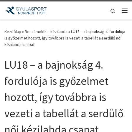
Teljes tartalom megjelenítése
Search
Me
Kezdőlap
»
Beszámolók – kézilabda
»
LU18 – a bajnokság 4. fordulója
is győzelmet hozott, így továbbra is vezeti a tabellát a serdülő női
kézilabda csapat
LU18 – a bajnokság 4.
fordulója is győzelmet
hozott, így továbbra is
vezeti a tabellát a serdülő
női kézilabda csapat