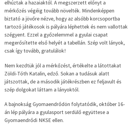
elhúztak a hazaiaktól. A megszerzett előnyt a
mérkőzés végéig tovább növelték. Mindenképpen
biztató a jövőre nézve, hogy az alsóbb korcsoportba
tartozó játékosok is pályára léphettek és nem vallottak
szégyent. Ezzel a győzelemmel a gyulai csapat
megerősítette első helyét a tabellán. Szép volt lányok,
csak így tovább, gratulálok!
Nem kezdtük jól a mérkőzést, értékelte a látottakat
Zöldi-Tóth Katalin, edző. Sokan a tudásuk alatt
játszottak, de a második játékrészben ez feljavult és
szép dolgokat láttam a lányoktól.
A bajnokság Gyomaendrődön folytatódik, október 16-
án lép pályára a gyulasport serdülő együttese a
Gyomaendrődi NKSE ellen.