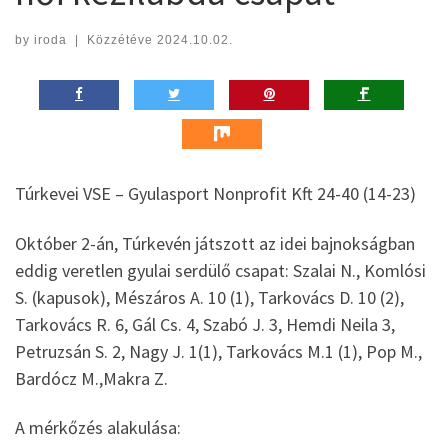
by
iroda
|
Közzétéve
2024.10.02.
Túrkevei VSE – Gyulasport Nonprofit Kft 24-40 (14-23)
Október 2-án, Túrkevén játszott az idei bajnokságban
eddig veretlen gyulai serdülő csapat: Szalai N., Komlósi
S. (kapusok), Mészáros A. 10 (1), Tarkovács D. 10 (2),
Tarkovács R. 6, Gál Cs. 4, Szabó J. 3, Hemdi Neila 3,
Petruzsán S. 2, Nagy J. 1(1), Tarkovács M.1 (1), Pop M.,
Bardócz M.,Makra Z.
A mérkőzés alakulása: