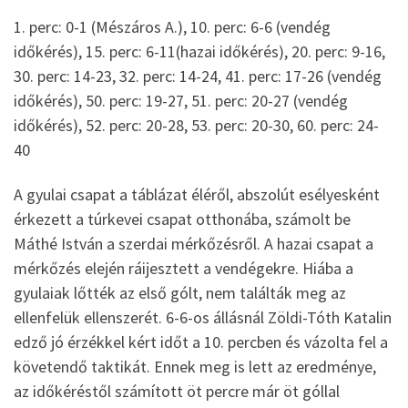
1. perc: 0-1 (Mészáros A.), 10. perc: 6-6 (vendég
időkérés), 15. perc: 6-11(hazai időkérés), 20. perc: 9-16,
30. perc: 14-23, 32. perc: 14-24, 41. perc: 17-26 (vendég
időkérés), 50. perc: 19-27, 51. perc: 20-27 (vendég
időkérés), 52. perc: 20-28, 53. perc: 20-30, 60. perc: 24-
40
A gyulai csapat a táblázat éléről, abszolút esélyesként
érkezett a túrkevei csapat otthonába, számolt be
Máthé István a szerdai mérkőzésről. A hazai csapat a
mérkőzés elején ráijesztett a vendégekre. Hiába a
gyulaiak lőtték az első gólt, nem találták meg az
ellenfelük ellenszerét. 6-6-os állásnál Zöldi-Tóth Katalin
edző jó érzékkel kért időt a 10. percben és vázolta fel a
követendő taktikát. Ennek meg is lett az eredménye,
az időkéréstől számított öt percre már öt góllal