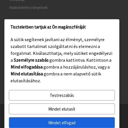
Adatvédelmi irányelvek
Tiszteletben tartjuk az Ön magánszféráját
www.gyula.hu
A sütik segítenek javítani az élményt, személyre
www.visitgyula.com
szabott tartalmat szolgáltatni és elemezni a
www.gyulakult.hu
forgalmat. Kiválaszthatja, mely sütiket engedélyezi
a
Személyre szabás
gombra kattintva. Kattintson a
Mind elfogadása
gombra a hozzájáruláshoz, vagy a
Mind elutasítása
gombra a nem alapvető sütik
Facebook
Instagram
elutasításához.
Testreszabás
Mindet elutasít
© 2026
Gyulasport Nonprofit Kft.
– All rights reserved
Powered by
WP
– Designed with the
Customizr téma haladó beállításai
Mindet elfogad