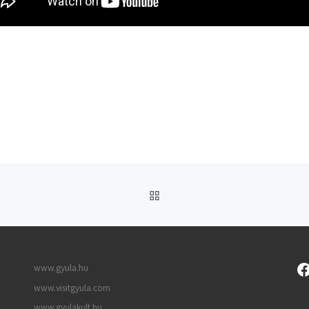
UGRÁS AZ OLDAL TETEJ
www.gyula.hu
www.visitgyula.com
www.gyulakult.hu