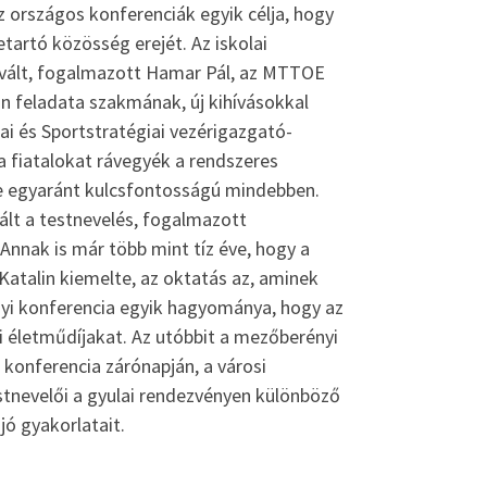
 országos konferenciák egyik célja, hogy
tartó közösség erejét. Az iskolai
 vált, fogalmazott Hamar Pál, az MTTOE
n feladata szakmának, új kihívásokkal
i és Sportstratégiai vezérigazgató-
a fiatalokat rávegyék a rendszeres
epe egyaránt kulcsfontosságú mindebben.
lt a testnevelés, fogalmazott
 Annak is már több mint tíz éve, hogy a
Katalin kiemelte, az oktatás az, aminek
ügyi konferencia egyik hagyománya, hogy az
i életműdíjakat. Az utóbbit a mezőberényi
konferencia zárónapján, a városi
stnevelői a gyulai rendezvényen különböző
ó gyakorlatait.