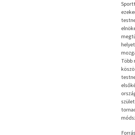
Sport
ezeken
testn
elnök
megtű
helyet
mozgá
Több 
köszön
testne
elsőké
ország
szüle
torna
módsz
Forrás