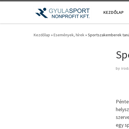
Teljes tartalom megjelenítése
KEZDŐLAP
Kezdőlap
»
Események, hírek
»
Sportszakemberek taná
Sp
by
irod
Pénte
helys
szerv
egy s