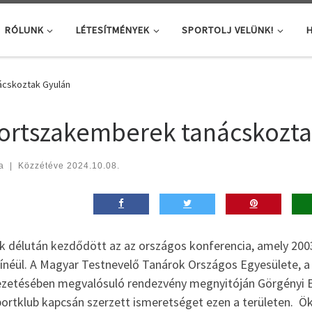
RÓLUNK
LÉTESÍTMÉNYEK
SPORTOLJ VELÜNK!
H
cskoztak Gyulán
ortszakemberek tanácskozta
a
|
Közzétéve
2024.10.08.
k délután kezdődött az az országos konferencia, amely 2003
zínéül. A Magyar Testnevelő Tanárok Országos Egyesülete, 
ezetésében megvalósuló rendezvény megnyitóján Görgényi 
portklub kapcsán szerzett ismeretséget ezen a területen. Ö