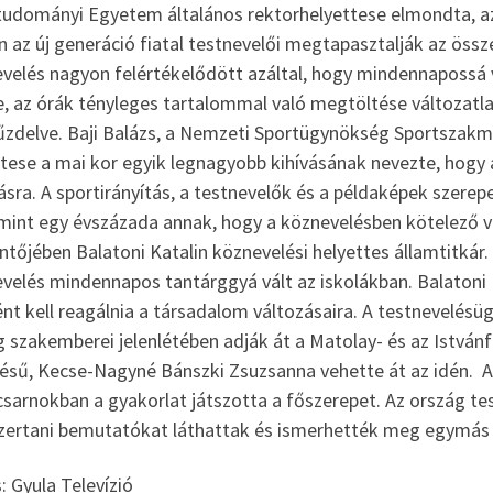
tudományi Egyetem általános rektorhelyettese elmondta, az
 az új generáció fiatal testnevelői megtapasztalják az össze
evelés nagyon felértékelődött azáltal, hogy mindennapossá
e, az órák tényleges tartalommal való megtöltése változatla
zdelve. Baji Balázs, a Nemzeti Sportügynökség Sportszakma
tese a mai kor egyik legnagyobb kihívásának nevezte, hogy 
sra. A sportirányítás, a testnevelők és a példaképek szer
mint egy évszázada annak, hogy a köznevelésben kötelező vá
tőjében Balatoni Katalin köznevelési helyettes államtitkár.
velés mindennapos tantárggyá vált az iskolákban. Balatoni 
nt kell reagálnia a társadalom változásaira. A testnevelés
 szakemberei jelenlétében adják át a Matolay- és az Istvánf
tésű, Kecse-Nagyné Bánszki Zsuzsanna vehette át az idén. A 
csarnokban a gyakorlat játszotta a főszerepet. Az ország te
ertani bemutatókat láthattak és ismerhették meg egymás j
: Gyula Televízió