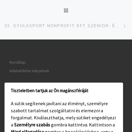
UGRÁS AZ OLDAL TETEJ
je
33. GYULASPORT NONPROFIT KFT SZENIOR- ÉS A 12. SZIGETI ISTVÁN EMLÉKVERSENY
Kezdőlap
Adatvédelmi irányelvek
Tiszteletben tartjuk az Ön magánszféráját
www.gyula.hu
A sütik segítenek javítani az élményt, személyre
www.visitgyula.com
szabott tartalmat szolgáltatni és elemezni a
www.gyulakult.hu
forgalmat. Kiválaszthatja, mely sütiket engedélyezi
a
Személyre szabás
gombra kattintva. Kattintson a
Mind elfogadása
gombra a hozzájáruláshoz, vagy a