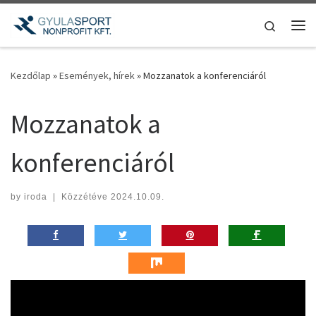
Teljes tartalom megjelenítése
Search
Me
Kezdőlap
»
Események, hírek
»
Mozzanatok a konferenciáról
Mozzanatok a
konferenciáról
by
iroda
|
Közzétéve
2024.10.09.