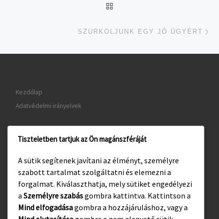
UGRÁS AZ OLDAL TETEJ
je
SZURKOLJUNK EGY JÓ ÜGYÉRT
Kezdőlap
Adatvédelmi irányelvek
Tiszteletben tartjuk az Ön magánszféráját
www.gyula.hu
A sütik segítenek javítani az élményt, személyre
www.visitgyula.com
szabott tartalmat szolgáltatni és elemezni a
www.gyulakult.hu
forgalmat. Kiválaszthatja, mely sütiket engedélyezi
a
Személyre szabás
gombra kattintva. Kattintson a
Mind elfogadása
gombra a hozzájáruláshoz, vagy a
Mind elutasítása
gombra a nem alapvető sütik