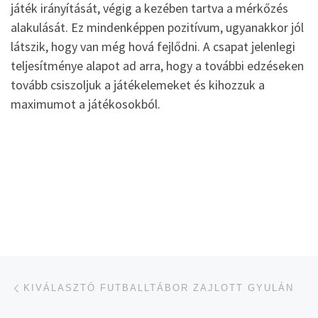
játék irányítását, végig a kezében tartva a mérkőzés
alakulását. Ez mindenképpen pozitívum, ugyanakkor jól
látszik, hogy van még hová fejlődni. A csapat jelenlegi
teljesítménye alapot ad arra, hogy a további edzéseken
tovább csiszoljuk a játékelemeket és kihozzuk a
maximumot a játékosokból.
Navigálás a bejegyzések között
jelen bejegyzés
KIVÁLASZTÓ FUTBALLTÁBOR ZAJLOTT GYULÁN