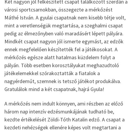
Két nagyon jól felkészített csapat találkozott szerdán a
városi sportcsarnokban, összegezte a mérkőzést
Máthé István. A gyulai csapatnak nem kisebb tétje volt,
mint a veretlenségük megtartása, a szeghalmi csapat
pedig az élmezőnyben való maradásért lépett pályára.
Mindkét csapat nagyon jól ismerte egymást, az edzők
ennek megfelelően készítették fel a játékosokat. A
mérkőzés egésze alatt hatalmas küzdelem folyt a
pályán. Több esetben korosztályukat meghazudtoló
játékelemekkel szórakoztatták a fiatalok a
nagyérdeműt, szemnek is tetsző játékot produkálva.
Gratulálok mind a két csapatnak, hajrá Gyula!
A mérkőzés nem indult könnyen, ami részben az előző
három nap intenzív edzésmunkájának tudható be,
kezdte értékelését Zöldi-Tóth Katalin edző. A csapat a
kezdeti nehézségek ellenére képes volt megtartani a