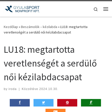
Teljes tartalom megjelenítése
Search
Me
Kezdőlap
»
Beszámolók – kézilabda
»
LU18: megtartotta
veretlenségét a serdülő női kézilabdacsapat
LU18: megtartotta
veretlenségét a serdülő
női kézilabdacsapat
by
iroda
|
Közzétéve
2024.10.30.