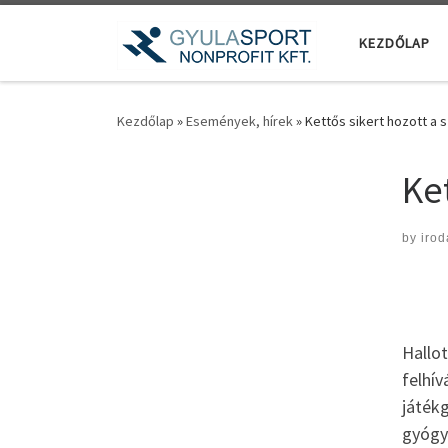
Teljes tartalom megjelenítése
KEZDŐLAP
Kezdőlap
»
Események, hírek
»
Kettős sikert hozott a
Ke
by
irod
Hallo
felhí
játék
gyógyu