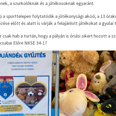
őnek, a szurkolóknak és a játékosoknak egyaránt.
p a sporttelepen folytatódik a jótékonysági akció; a 13 óra
ése előtt és alatt is várják a felajánlott játékokat a gyul
 csak hab a tortán, hogy a pályán is óriási sikert hozott a 
csabai Előre NKSE 34-17