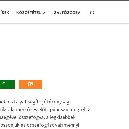
Search
ÍREK
KÖZZÉTÉTEL
SAJTÓSZOBA
mekosztályát segítő jótékonysági
ézilabda mérkőzés előtt púposan megtelt a
sségével összefogva, a legkisebbek
n köszönjük az összefogást valamennyi