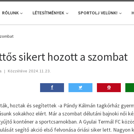
RÓLUNK
LÉTESÍTMÉNYEK
SPORTOLJ VELÜNK!
H
 szombat
ttős sikert hozott a szombat
a
|
Közzétéve
2024.11.23.
tták, hoztak és segítettek -a Pándy Kálmán tagkórház gyer
vásunk sokakhoz elért. Már a szombat délutáni bajnoki női k
gyűjtő konténer a sportcsarnokban. A Gyulai Termál FC közö
lását segítő akció első felvonása óriási siker lett. Nagyo