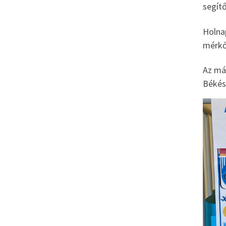
segít
Holna
mérkőz
Az már
Békés