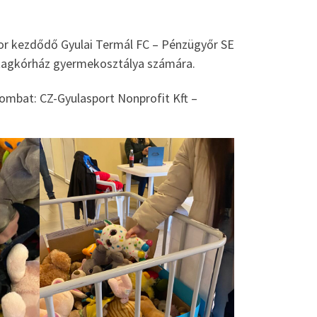
kor kezdődő Gyulai Termál FC – Pénzügyőr SE
ai tagkórház gyermekosztálya számára.
szombat: CZ-Gyulasport Nonprofit Kft –