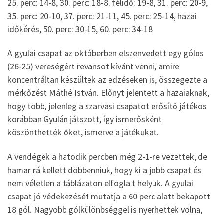
25. perc: 14-8, 30. perc: 18-8, félidő: 19-8, 31. perc: 20-9,
35. perc: 20-10, 37. perc: 21-11, 45. perc: 25-14, hazai
időkérés, 50. perc: 30-15, 60. perc: 34-18
A gyulai csapat az októberben elszenvedett egy gólos
(26-25) vereségért revansot kívánt venni, amire
koncentráltan készültek az edzéseken is, összegezte a
mérkőzést Máthé István. Előnyt jelentett a hazaiaknak,
hogy több, jelenleg a szarvasi csapatot erősítő játékos
korábban Gyulán játszott, így ismerősként
köszönthették őket, ismerve a játékukat.
A vendégek a hatodik percben még 2-1-re vezettek, de
hamar rá kellett döbbenniük, hogy ki a jobb csapat és
nem véletlen a táblázaton elfoglalt helyük. A gyulai
csapat jó védekezését mutatja a 60 perc alatt bekapott
18 gól. Nagyobb gólkülönbséggel is nyerhettek volna,