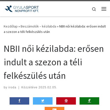
Teljes tartalom megjelenítése
Search
Me
Kezdőlap
»
Beszámolók – kézilabda
»
NBII női kézilabda: erősen indult
a szezon a téli felkészülés után
NBII női kézilabda: erősen
indult a szezon a téli
felkészülés után
by
iroda
|
Közzétéve
2025.02.05.