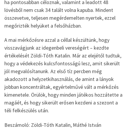
ha pontosabban céloznak, valamint a leadott 48
lövésből nem csak 34 talált volna kapuba. Mindent
összevetve, teljesen megérdemelten nyertek, ezzel
megőrizték helyüket a felsőházban.
A mai mérkőzésre azzal a céllal készültünk, hogy
visszavágjunk az idegenbeli vereségért – kezdte
értékelését Zöldi-Tóth Katalin. Már az elejétől tudtuk,
hogy a védekezés kulcsfontosságú lesz, amit sikerült
jól megvalósítanunk. Az első tíz percben még
akadozott a helyzetkihasználás, de amint a lányok
jobban koncentráltak, egyértelművé vált a mérkőzés
kimenetele. Örülök, hogy minden játékos hozzátette a
magáét, és hogy sikerült erősen kezdeni a szezont a
téli felkészülés után.
Beszámoló: Zöldi-Tóth Katalin, Máthé István