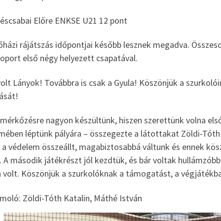
késcsabai Előre ENKSE U21 12 pont
őházi rájátszás időpontjai később lesznek megadva. Összeso
oport első négy helyezett csapatával.
volt Lányok! Továbbra is csak a Gyula! Köszönjük a szurkoló
ását!
mérkőzésre nagyon készültünk, hiszen szerettünk volna első
mében léptünk pályára – összegezte a látottakat Zöldi-Tóth K
 a védelem összeállt, magabiztosabbá váltunk és ennek kös
. A második játékrészt jól kezdtük, és bár voltak hullámzób
n volt. Köszönjük a szurkolóknak a támogatást, a végjátékba
moló: Zöldi-Tóth Katalin, Máthé István