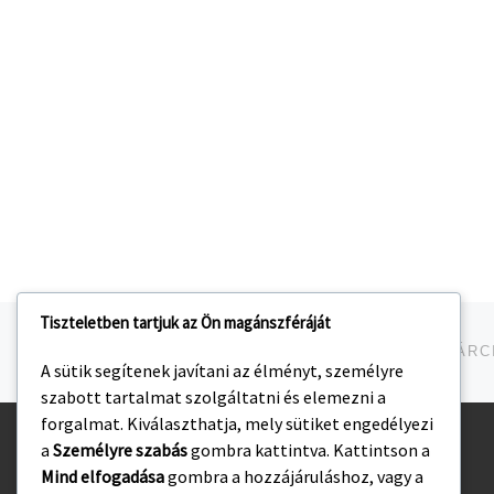
Tiszteletben tartjuk az Ön magánszféráját
Navigálás a bejegyzések között
jelen bejegyzés
BAJNOKI NŐI KÉZILABDA MÉRKŐZÉS – 2025. MÁRCI
A sütik segítenek javítani az élményt, személyre
szabott tartalmat szolgáltatni és elemezni a
forgalmat. Kiválaszthatja, mely sütiket engedélyezi
a
Személyre szabás
gombra kattintva. Kattintson a
Kezdőlap
Mind elfogadása
gombra a hozzájáruláshoz, vagy a