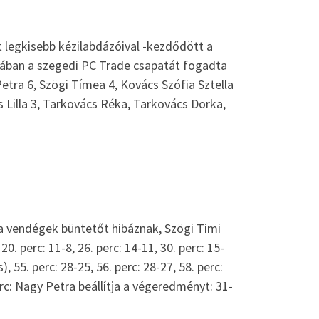
 legkisebb kézilabdázóival -kezdődött a
jában a szegedi PC Trade csapatát fogadta
Petra 6, Szögi Tímea 4, Kovács Szófia Sztella
s Lilla 3, Tarkovács Réka, Tarkovács Dorka,
-7, a vendégek büntetőt hibáznak, Szögi Timi
20. perc: 11-8, 26. perc: 14-11, 30. perc: 15-
, 55. perc: 28-25, 56. perc: 28-27, 58. perc:
perc: Nagy Petra beállítja a végeredményt: 31-