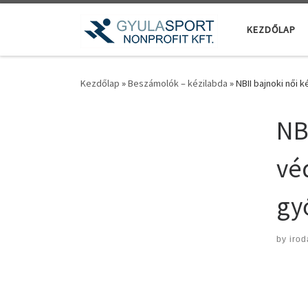
Teljes tartalom megjelenítése
KEZDŐLAP
Kezdőlap
»
Beszámolók – kézilabda
»
NBII bajnoki női
NB
vé
gy
by
irod