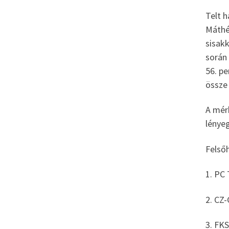
Telt h
Máthé 
sisak
során 
56. p
össze
A mér
lényeg
Felsőh
1. PC
2. CZ
3. FK