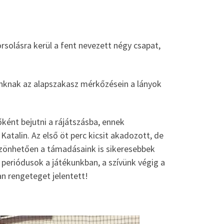
rsolásra kerül a fent nevezett négy csapat,
inknak az alapszakasz mérkőzésein a lányok
ként bejutni a rájátszásba, ennek
atalin. Az első öt perc kicsit akadozott, de
zönhetően a támadásaink is sikeresebbek
b periódusok a játékunkban, a szívünk végig a
n rengeteget jelentett!