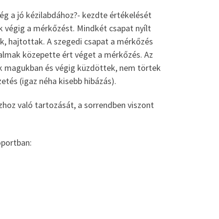
 még a jó kézilabdához?- kezdte értékelését
ák végig a mérkőzést. Mindkét csapat nyílt
k, hajtottak. A szegedi csapat a mérkőzés
zgalmak közepette ért véget a mérkőzés. Az
tek magukban és végig küzdöttek, nem törtek
tés (igaz néha kisebb hibázás).
oz való tartozását, a sorrendben viszont
oportban: