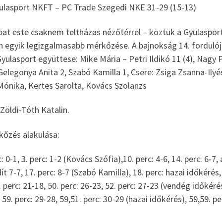
ulasport NKFT – PC Trade Szegedi NKE 31-29 (15-13)
at este csaknem teltházas nézőtérrel – köztük a Gyulasport
n egyik legizgalmasabb mérkőzése. A bajnokság 14. forduló
yulasport együttese: Mike Mária – Petri Ildikó 11 (4), Nagy 
 Gelegonya Anita 2, Szabó Kamilla 1, Csere: Zsiga Zsanna-Ilyé
Mónika, Kertes Sarolta, Kovács Szolanzs
Zöldi-Tóth Katalin.
kőzés alakulása:
c: 0-1, 3. perc: 1-2 (Kovács Szófia),10. perc: 4-6, 14. perc: 6
ít 7-7, 17. perc: 8-7 (Szabó Kamilla), 18. perc: hazai időkérés, 
. perc: 21-18, 50. perc: 26-23, 52. perc: 27-23 (vendég időkérés)
 59. perc: 29-28, 59,51. perc: 30-29 (hazai időkérés), 59,59. 