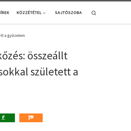
Search
ÍREK
KÖZZÉTÉTEL
SAJTÓSZOBA
ett a győzelem
őzés: összeállt
okkal született a