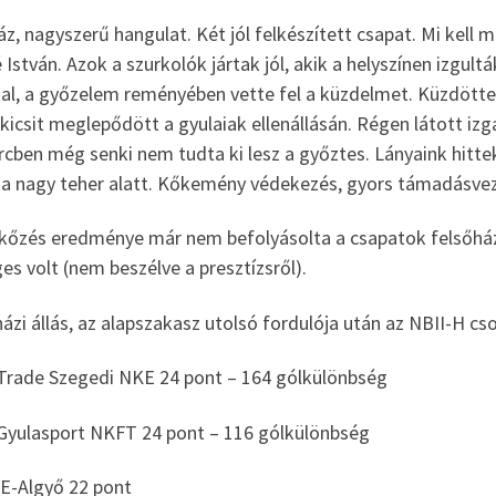
áz, nagyszerű hangulat. Két jól felkészített csapat. Mi kell
István. Azok a szurkolók jártak jól, akik a helyszínen izgult
kal, a győzelem reményében vette fel a küzdelmet. Küzdötte
kicsit meglepődött a gyulaiak ellenállásán. Régen látott i
ercben még senki nem tudta ki lesz a győztes. Lányaink hit
 a nagy teher alatt. Kőkemény védekezés, gyors támadásveze
kőzés eredménye már nem befolyásolta a csapatok felsőházh
es volt (nem beszélve a presztízsről).
ázi állás, az alapszakasz utolsó fordulója után az NBII-H cs
 Trade Szegedi NKE 24 pont – 164 gólkülönbség
-Gyulasport NKFT 24 pont – 116 gólkülönbség
SE-Algyő 22 pont