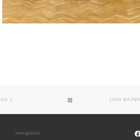
UGRÁS AZ OLDAL TETEJ
US 1.
www.gyula.hu