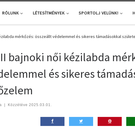
RÓLUNK
LÉTESÍTMÉNYEK
SPORTOLJ VELÜNK!
H
 kézilabda mérkőzés: összeállt védelemmel és sikeres támadásokkal szület
II bajnoki női kézilabda mérk
delemmel és sikeres támadás
őzelem
a
|
Közzétéve
2025.03.01.