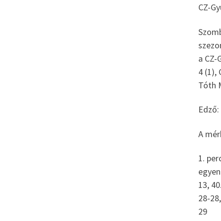
CZ-Gy
Szomb
szezo
a CZ-G
4
(1),
Tóth 
Edző: 
A mér
1. per
egyenl
13, 40
28-28,
29