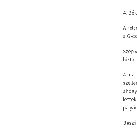
4. Bé
A fels
a G-cs
Szép 
biztat
A mai 
szelle
ahogy
lettek
pályá
Beszá