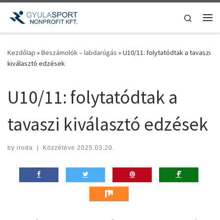
Teljes tartalom megjelenítése
Search
Me
Kezdőlap
»
Beszámolók – labdarúgás
»
U10/11: folytatódtak a tavaszi
kiválasztó edzések
U10/11: folytatódtak a
tavaszi kiválasztó edzések
by
iroda
|
Közzétéve
2025.03.20.