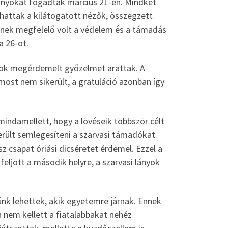
i lányokat fogadták március 21-én. Mindkét
hattak a kilátogatott nézők, összegzett
nnek megfelelő volt a védelem és a támadás
a 26-ot.
yok megérdemelt győzelmet arattak. A
most nem sikerült, a gratuláció azonban így
 mindamellett, hogy a lövéseik többször célt
rült semlegesíteni a szarvasi támadókat.
sz csapat óriási dicséretet érdemel. Ezzel a
feljött a második helyre, a szarvasi lányok
ünk lehettek, akik egyetemre járnak. Ennek
 nem kellett a fiatalabbakat nehéz