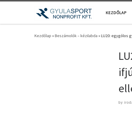
Teljes tartalom megjelenítése
KEZDŐLAP
Kezdőlap
»
Beszámolók – kézilabda
»
LU20: egygólos gy
LU
if
el
by
irod