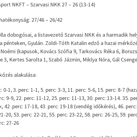
sport NKFT – Szarvasi NKK 27 – 26 (13-14)
hatékonyság: 27/46 – 26/42
lla dobogósai, a listavezető Szarvasi NKK és a harmadik hely
a pénteken, Gyulán. Zöldi-Tóth Katalin edző a hazai mérkőzé
 Noémi (kapusok, Kovács Szófia 9, Tarkovács Réka 6, Boruzs
 3, Kertes Sarolta 1, Szabó Jázmin, Miklya Nóra, Gál Cseng
kőzés alakulása:
c: 0-1, 3. perc: 1-1, 5. perc: 3-3, 11. perc: 5-6, 15. perc: 8-7 (
rc: 9-9, 22. perc: 11-12, 25. perc: 11-13, 30. perc: 13-14. 35. 
k, 42 .perc: 17-18, 43. perc: 19-18 (vendég időkérés), 46. perc:
21-20, 53. perc: 22-21, 55. perc: 23-22, 58. perc: 26-25, 59. per
rc: 27-26