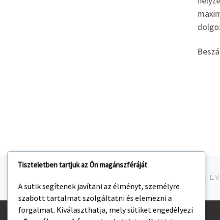
helyze
maximá
dolgoz
Beszá
Tiszteletben tartjuk az Ön magánszféráját
Navigálás a bejegyzések között
jelen bejegyzés
A sütik segítenek javítani az élményt, személyre
szabott tartalmat szolgáltatni és elemezni a
forgalmat. Kiválaszthatja, mely sütiket engedélyezi