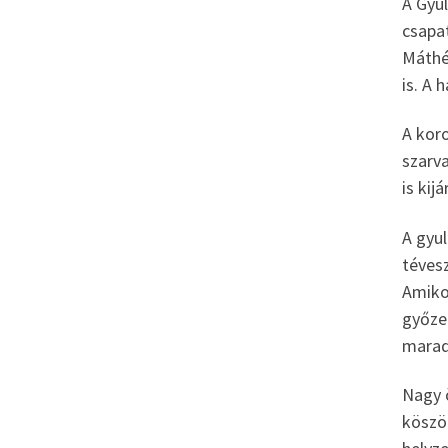
A Gyul
csapa
Máthé
is. A 
A kor
szarva
is kij
A gyul
téves
Amikor
győzel
marad
Nagy 
köszö