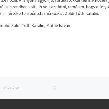
tbe hozni. A lányok nagyon jó, fordulatokkal teli mérkőzést 
lisan rendben volt. Jó volt ezt látni, remélem, hogy a foly
ni – értékelte a pénteki mérkőzést Zöldi-Tóth Katalin.
moló: Zöldi-Tóth Katalin, Máthé István
UGRÁS AZ OLDAL TETEJ
SZAVAZÁSRA FEL, A CZ-GYULASPORT LEHET AZ ÉV LEGJOBB NŐI CSAPATA