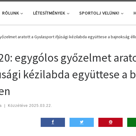
RÓLUNK
LÉTESÍTMÉNYEK
SPORTOLJ VELÜNK!
H
őzelmet aratott a Gyulasport ifjúsági kézilabda együttese a bajnokság éll
20: egygólos győzelmet arato
júsági kézilabda együttese a 
len
a
|
Közzétéve
2025.03.22.