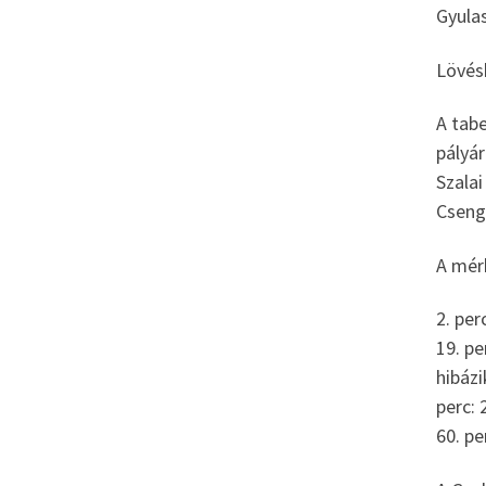
Gyula
Lövés
A
tabe
pályár
Szalai
Csenge
A mér
2. per
19. pe
hibázi
perc: 
60. pe