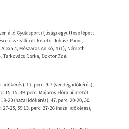
en álló Gyulasport ifjúsági együttese lépett
sre összeállított kerete: Juhász Panni,
 Alexa 4, Mészáros Anikó, 4 (1), Németh
e, Tarkovács Dorka, Doktor Zoé.
hazai időkérés), 17. perc: 9-7 (vendég időkérés),
perc: 15-15, 39. perc: Majoros Flóra büntetőt
 19-20 (hazai időkérés), 47. perc: 20-20, 50.
c: 27-25, 59:13. perc: 27-26 (hazai időkérés),