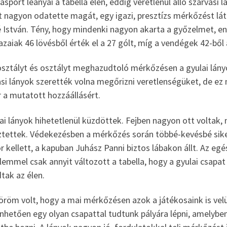
asport leányai a tabella élén, eddig veretlenül álló szarvas
t nagyon odatette magát, egy igazi, presztízs mérkőzést lát
 István. Tény, hogy mindenki nagyon akarta a győzelmet, e
hazaiak 46 lövésből érték el a 27 gólt, míg a vendégek 42-ből 
osztályt és osztályt meghazudtoló mérkőzésen a gyulai lán
si lányok szerették volna megőrizni veretlenségüket, de ez 
ár a mutatott hozzáállásért.
ai lányok hihetetlenül küzdöttek. Fejben nagyon ott voltak,
ztettek. Védekezésben a mérkőzés során többé-kevésbé sike
 kellett, a kapuban Juhász Panni biztos lábakon állt. Az egé
emmel csak annyit változott a tabella, hogy a gyulai csapat 
tak az élen.
öröm volt, hogy a mai mérkőzésen azok a játékosaink is vel
nhetően egy olyan csapattal tudtunk pályára lépni, amelyben