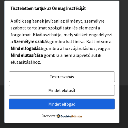
Tiszteletben tartjuk az Ön magánszféráját
www.gyula.hu
A sütik segítenek javítani az élményt, személyre
www.visitgyula.com
szabott tartalmat szolgáltatni és elemezni a
www.gyulakult.hu
forgalmat. Kiválaszthatja, mely sütiket engedélyezi
a
Személyre szabás
gombra kattintva. Kattintson a
Mind elfogadása
gombra a hozzájáruláshoz, vagy a
Mind elutasítása
gombra a nem alapvető sütik
Facebook
Instagram
elutasításához.
Testreszabás
Mindet elutasít
© 2026
Gyulasport Nonprofit Kft.
– All rights reserved
Powered by
WP
– Designed with the
Customizr téma haladó beállításai
Mindet elfogad
Üzemelteti