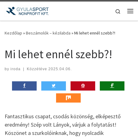
Teljes tartalom megjelenítése
Search
Me
Kezdőlap
»
Beszámolók – kézilabda
»
Mi lehet ennél szebb?!
Mi lehet ennél szebb?!
by
iroda
|
Közzétéve
2025.04.06.
Fantasztikus csapat, csodás közönség, elképesztő
eredmény! Szép volt Lányok, várjuk a folytatást!
Köszönet a szurkolóinknak, hogy nyolcadik