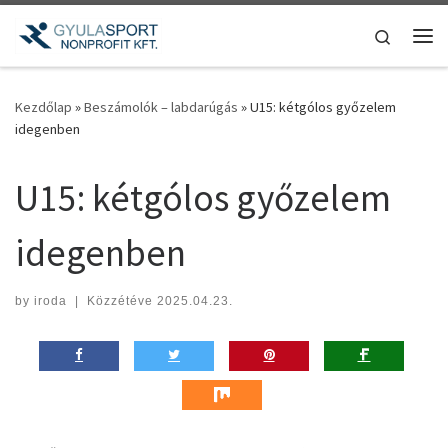
Teljes tartalom megjelenítése
Search
Me
Kezdőlap
»
Beszámolók – labdarúgás
»
U15: kétgólos győzelem
idegenben
U15: kétgólos győzelem
idegenben
by
iroda
|
Közzétéve
2025.04.23.