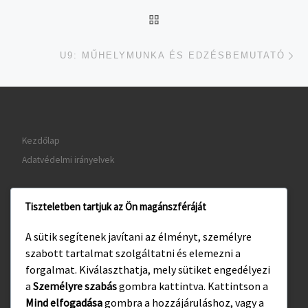
UGRÁS AZ OLDAL TETEJ
je
U9: MŰHELYMUNKA ÉS EDZÉSBEMUTATÓ
Kezdőlap
Adatvédelmi irányelvek
Tiszteletben tartjuk az Ön magánszféráját
www.gyula.hu
A sütik segítenek javítani az élményt, személyre
www.visitgyula.com
szabott tartalmat szolgáltatni és elemezni a
www.gyulakult.hu
forgalmat. Kiválaszthatja, mely sütiket engedélyezi
a
Személyre szabás
gombra kattintva. Kattintson a
Mind elfogadása
gombra a hozzájáruláshoz, vagy a