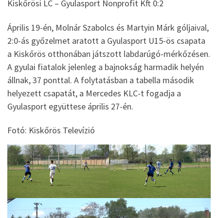
Kiskőrösi LC – Gyulasport Nonprofit Kft 0:2
Április 19-én, Molnár Szabolcs és Martyin Márk góljaival,
2:0-ás győzelmet aratott a Gyulasport U15-ös csapata
a Kiskőrös otthonában játszott labdarúgó-mérkőzésen.
A gyulai fiatalok jelenleg a bajnokság harmadik helyén
állnak, 37 ponttal. A folytatásban a tabella második
helyezett csapatát, a Mercedes KLC-t fogadja a
Gyulasport együttese április 27-én.
Fotó: Kiskőrös Televízió