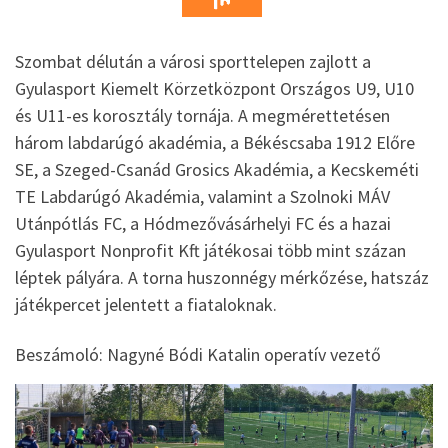
Szombat délután a városi sporttelepen zajlott a
Gyulasport Kiemelt Körzetközpont Országos U9, U10
és U11-es korosztály tornája. A megmérettetésen
három labdarúgó akadémia, a Békéscsaba 1912 Előre
SE, a Szeged-Csanád Grosics Akadémia, a Kecskeméti
TE Labdarúgó Akadémia, valamint a Szolnoki MÁV
Utánpótlás FC, a Hódmezővásárhelyi FC és a hazai
Gyulasport Nonprofit Kft játékosai több mint százan
léptek pályára. A torna
huszonnégy mérkőzése, hatszáz
játékpercet jelentett a fiataloknak.
Beszámoló: Nagyné Bódi Katalin operatív vezető