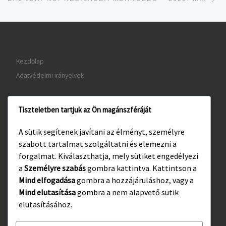
Kezdőlap
Adatvédelmi irányelvek
Tiszteletben tartjuk az Ön magánszféráját
www.gyula.hu
A sütik segítenek javítani az élményt, személyre
www.visitgyula.com
szabott tartalmat szolgáltatni és elemezni a
www.gyulakult.hu
forgalmat. Kiválaszthatja, mely sütiket engedélyezi
a
Személyre szabás
gombra kattintva. Kattintson a
Mind elfogadása
gombra a hozzájáruláshoz, vagy a
Mind elutasítása
gombra a nem alapvető sütik
Facebook
Instagram
elutasításához.