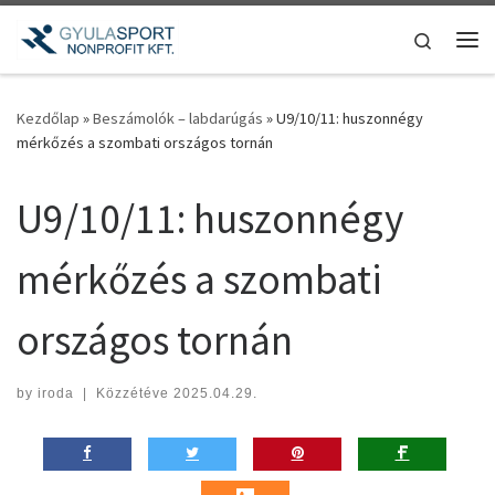
Teljes tartalom megjelenítése
Search
Me
Kezdőlap
»
Beszámolók – labdarúgás
»
U9/10/11: huszonnégy
mérkőzés a szombati országos tornán
U9/10/11: huszonnégy
mérkőzés a szombati
országos tornán
by
iroda
|
Közzétéve
2025.04.29.