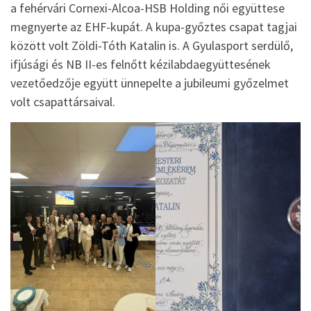
a fehérvári Cornexi-Alcoa-HSB Holding női együttese
megnyerte az EHF-kupát. A kupa-győztes csapat tagjai
között volt Zöldi-Tóth Katalin is. A Gyulasport serdülő,
ifjúsági és NB II-es felnőtt kézilabdaegyüttesének
vezetőedzője együtt ünnepelte a jubileumi győzelmet
volt csapattársaival.