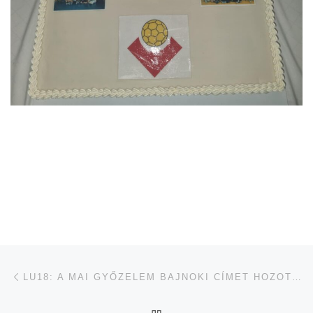
Navigálás a bejegyzések között
jelen bejegyzés
LU18: A MAI GYŐZELEM BAJNOKI CÍMET HOZOTT A GYULASPORT SERDÜLŐ KÉZILABDACSAPATÁNAK