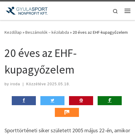
Teljes tartalom megjelenítése
Search
Me
Kezdőlap
»
Beszámolók – kézilabda
»
20 éves az EHF-kupagyőzelem
20 éves az EHF-
kupagyőzelem
by
iroda
|
Közzétéve
2025.05.18.
Sporttörténeti siker született 2005 május 22-én, amikor