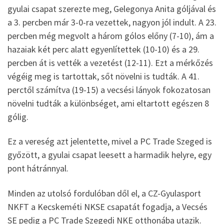
gyulai csapat szerezte meg, Gelegonya Anita góljával és
a 3. percben már 3-0-ra vezettek, nagyon jól indult. A 23.
percben még megvolt a három gólos előny (7-10), ám a
hazaiak két perc alatt egyenlítettek (10-10) és a 29.
percben át is vették a vezetést (12-11). Ezt a mérkőzés
végéig meg is tartottak, sőt növelni is tudták. A 41.
perctől számítva (19-15) a vecsési lányok fokozatosan
növelni tudták a különbséget, ami eltartott egészen 8
gólig.
Ez a vereség azt jelentette, mivel a PC Trade Szeged is
győzött, a gyulai csapat leesett a harmadik helyre, egy
pont hátránnyal.
Minden az utolsó fordulóban dől el, a CZ-Gyulasport
NKFT a Kecskeméti NKSE csapatát fogadja, a Vecsés
SE pedig a PC Trade Szegedi NKE otthonába utazik.