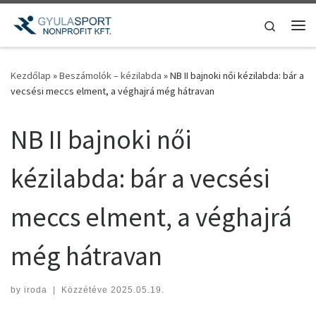
Teljes tartalom megjelenítése
Search
Me
Kezdőlap
»
Beszámolók – kézilabda
»
NB II bajnoki női kézilabda: bár a
vecsési meccs elment, a véghajrá még hátravan
NB II bajnoki női
kézilabda: bár a vecsési
meccs elment, a véghajrá
még hátravan
by
iroda
|
Közzétéve
2025.05.19.