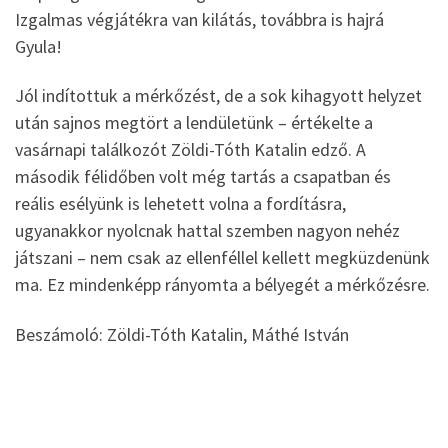
Izgalmas végjátékra van kilátás, továbbra is hajrá
Gyula!
Jól indítottuk a mérkőzést, de a sok kihagyott helyzet
után sajnos megtört a lendületünk – értékelte a
vasárnapi találkozót Zöldi-Tóth Katalin edző. A
második félidőben volt még tartás a csapatban és
reális esélyünk is lehetett volna a fordításra,
ugyanakkor nyolcnak hattal szemben nagyon nehéz
játszani – nem csak az ellenféllel kellett megküzdenünk
ma. Ez mindenképp rányomta a bélyegét a mérkőzésre.
Beszámoló: Zöldi-Tóth Katalin, Máthé István