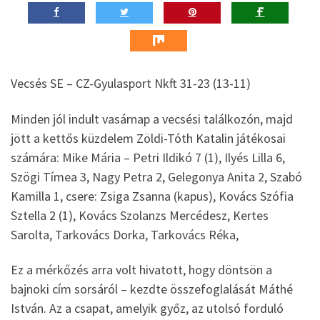
Vecsés SE – CZ-Gyulasport Nkft 31-23 (13-11)
Minden jól indult vasárnap a vecsési találkozón, majd
jött a kettős küzdelem Zöldi-Tóth Katalin játékosai
számára: Mike Mária – Petri Ildikó 7 (1), Ilyés Lilla 6,
Szögi Tímea 3, Nagy Petra 2, Gelegonya Anita 2, Szabó
Kamilla 1, csere: Zsiga Zsanna (kapus), Kovács Szófia
Sztella 2 (1), Kovács Szolanzs Mercédesz, Kertes
Sarolta, Tarkovács Dorka, Tarkovács
Réka,
Ez a mérkőzés arra volt hivatott, hogy döntsön a
bajnoki cím sorsáról – kezdte összefoglalását Máthé
István. Az a csapat, amelyik győz, az utolsó forduló