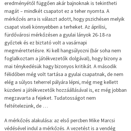
eredményétől függően akár bajnoknak is tekintheti
magát – mindkét csapatot ez a teher nyomta. A
mérkőzés arra is választ adott, hogy pszichésen melyik
csapat viseli könnyebben a terheket. Az áprilisi,
fürdővárosi mérkőzésen a gyulai lányok 26-18-ra
győztek és ez biztató volt a vasárnapi
megmérettetésre. Ki kell hangsúlyozni (bár soha nem
foglalkoztam a játékvezetők dolgával), hogy bizony a
mai ténykedésük hagy bizonyos kritikát. A második
félidőben még volt tartása a gyulai csapatnak, de nem
elég a súlyos teherrel pályára lépni, még meg kellett
küzdeni a játékvezetők hozzáállásával is, ez még jobban
megzavarta a fejeket. Tudatosságot nem
feltételezünk, de …
A mérkőzés alakulása: az első percben Mike Marcsi
védésével indul a mérkőzés. A vezetést is a vendég