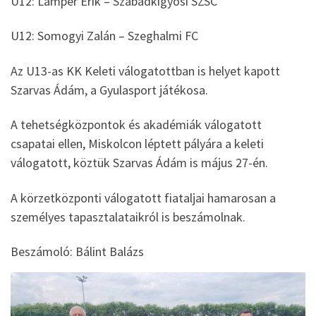
U12: Lamper Erik – Szabadkígyósi SZSC
U12: Somogyi Zalán – Szeghalmi FC
Az U13-as KK Keleti válogatottban is helyet kapott
Szarvas Ádám, a Gyulasport játékosa.
A tehetségközpontok és akadémiák válogatott
csapatai ellen, Miskolcon léptett pályára a keleti
válogatott, köztük Szarvas Ádám is május 27-én.
A körzetközponti válogatott fiataljai hamarosan a
személyes tapasztalataikról is beszámolnak.
Beszámoló: Bálint Balázs