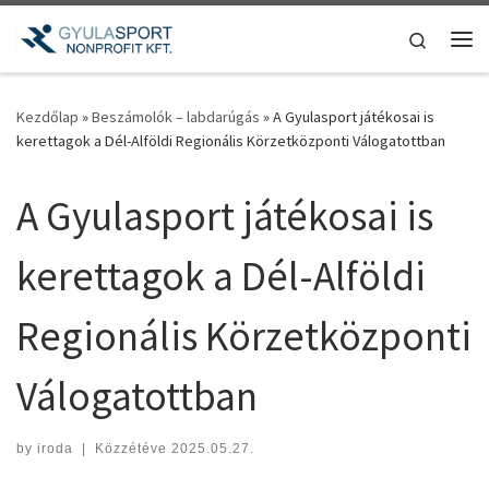
Teljes tartalom megjelenítése
Search
Me
Kezdőlap
»
Beszámolók – labdarúgás
»
A Gyulasport játékosai is
kerettagok a Dél-Alföldi Regionális Körzetközponti Válogatottban
A Gyulasport játékosai is
kerettagok a Dél-Alföldi
Regionális Körzetközponti
Válogatottban
by
iroda
|
Közzétéve
2025.05.27.