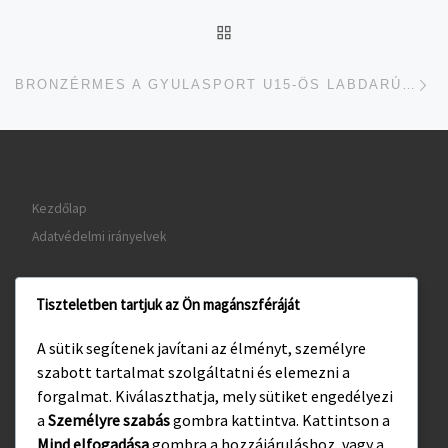
UGRÁS AZ OLDAL TETEJ
je
BRONZÉRMES A GYULASPORT U15-ÖS LABDARÚGÓ CSAPATA
Kezdőlap
Adatvédelmi irányelvek
Tiszteletben tartjuk az Ön magánszféráját
www.gyula.hu
A sütik segítenek javítani az élményt, személyre
www.visitgyula.com
szabott tartalmat szolgáltatni és elemezni a
www.gyulakult.hu
forgalmat. Kiválaszthatja, mely sütiket engedélyezi
a
Személyre szabás
gombra kattintva. Kattintson a
Mind elfogadása
gombra a hozzájáruláshoz, vagy a