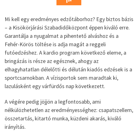
Mi kell egy eredményes edzőtáborhoz? Egy biztos bázis
– a Kisökörjárási Szabadidőközpont éppen kiváló erre.
Garantálja a nyugalmat a pihentető alváshoz és a
Fehér-Körös töltése is adja magát a reggeli
futóedzéshez. A kardio program következő eleme, a
bringázás is része az egésznek, ahogy az
elhagyhatatlan délelőtti és délután kiadós edzések is a
sportcsarnokban. A vízisportok sem maradtak ki,
lazulásként egy várfürdős nap következett.
A végére pedig jöjjön a legfontosabb, ami
nélkülözhetetlen az eredményességhez: csapatszellem,
összetartás, kitartó munka, küzdeni akarás, kiváló
irányítás.