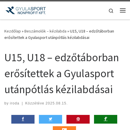
Teljes tartalom megjelenítése
Search
Me
Kezdőlap
»
Beszámolók – kézilabda
»
U15, U18 – edzőtáborban
erősítettek a Gyulasport utánpótlás kézilabdásai
U15, U18 – edzőtáborban
erősítettek a Gyulasport
utánpótlás kézilabdásai
by
iroda
|
Közzétéve
2025.08.15.