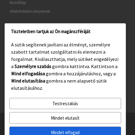
Kezdőlap
Adatvédelmi irányelvek
Tiszteletben tartjuk az Ön magánszféráját
www.gyula.hu
A sütik segítenek javítani az élményt, személyre
www.visitgyula.com
szabott tartalmat szolgáltatni és elemezni a
www.gyulakult.hu
forgalmat. Kiválaszthatja, mely sütiket engedélyezi
a
Személyre szabás
gombra kattintva. Kattintson a
Mind elfogadása
gombra a hozzájáruláshoz, vagy a
Mind elutasítása
gombra a nem alapvető sütik
Facebook
Instagram
elutasításához.
Testreszabás
Mindet elutasít
© 2026
Gyulasport Nonprofit Kft.
– All rights reserved
Powered by
WP
– Designed with the
Customizr téma haladó beállításai
Mindet elfogad