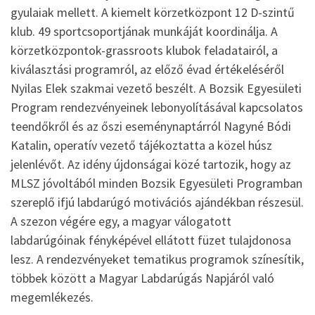
gyulaiak mellett. A kiemelt körzetközpont 12 D-szintű
klub. 49 sportcsoportjának munkáját koordinálja. A
körzetközpontok-grassroots klubok feladatairól, a
kiválasztási programról, az előző évad értékeléséről
Nyilas Elek szakmai vezető beszélt. A Bozsik Egyesületi
Program rendezvényeinek lebonyolításával kapcsolatos
teendőkről és az őszi eseménynaptárról Nagyné Bódi
Katalin, operatív vezető tájékoztatta a közel húsz
jelenlévőt. Az idény újdonságai közé tartozik, hogy az
MLSZ jóvoltából minden Bozsik Egyesületi Programban
szereplő ifjú labdarúgó motivációs ajándékban részesül.
A szezon végére egy, a magyar válogatott
labdarúgóinak fényképével ellátott füzet tulajdonosa
lesz. A rendezvényeket tematikus programok színesítik,
többek között a Magyar Labdarúgás Napjáról való
megemlékezés.