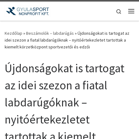
Teljes tartalom megjelenítése
Search
Me
Kezdőlap
»
Beszámolók – labdarúgás
»
Újdonságokat is tartogat az
idei szezon a fiatal labdarúgóknak – nyitóértekezletet tartottak a
kiemelt körzetközpont sportvezetői és edzői
Újdonságokat is tartogat
az idei szezon a fiatal
labdarúgóknak –
nyitóértekezletet
tartottak a kiemelt