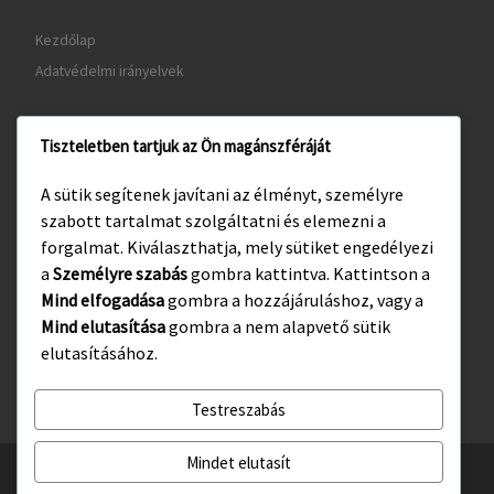
Kezdőlap
Adatvédelmi irányelvek
Tiszteletben tartjuk az Ön magánszféráját
www.gyula.hu
A sütik segítenek javítani az élményt, személyre
www.visitgyula.com
szabott tartalmat szolgáltatni és elemezni a
www.gyulakult.hu
forgalmat. Kiválaszthatja, mely sütiket engedélyezi
a
Személyre szabás
gombra kattintva. Kattintson a
Mind elfogadása
gombra a hozzájáruláshoz, vagy a
Mind elutasítása
gombra a nem alapvető sütik
Facebook
Instagram
elutasításához.
Testreszabás
Mindet elutasít
© 2026
Gyulasport Nonprofit Kft.
– All rights reserved