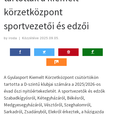
körzetközpont
sportvezetői és edzői
by
iroda
|
Közzétéve
2025.09.05.
A
Gyulasport Kiemelt Körzetközpont csütörtökön
tartotta a D-szintű klubjai számára a 2025/2026-os
évad őszi nyitóértekezletét. A sportvezetők és edzők
Szabadkígyósról, Kétegyházáról, Békésről,
Medgyesegyházáról, Vésztőről, Szeghalomról,
Sarkadról, Zsadányból, Elekről érkeztek, a házigazda