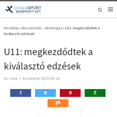
Teljes tartalom megjelenítése
Search
Me
Kezdőlap
»
Beszámolók – labdarúgás
»
U11: megkezdődtek a
kiválasztó edzések
U11: megkezdődtek a
kiválasztó edzések
by
iroda
|
Közzétéve
2025.09.19.