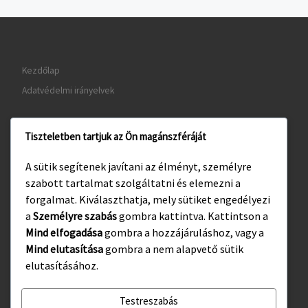
Kezdőlap
Adatvédelmi irányelvek
Tiszteletben tartjuk az Ön magánszféráját
www.gyula.hu
A sütik segítenek javítani az élményt, személyre
www.visitgyula.com
szabott tartalmat szolgáltatni és elemezni a
www.gyulakult.hu
forgalmat. Kiválaszthatja, mely sütiket engedélyezi
a
Személyre szabás
gombra kattintva. Kattintson a
Mind elfogadása
gombra a hozzájáruláshoz, vagy a
Mind elutasítása
gombra a nem alapvető sütik
Facebook
Instagram
elutasításához.
Testreszabás