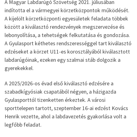
A
Magyar Labdarúgó Szövetség 2021. júliusában
indította el a vármegyei körzetközpontok működését.
A kijelölt körzetközponti egyesületek feladata többek
között a kiválasztó rendezvények megszervezése és
lebonyolítása, a tehetségek felkutatása és gondozása.
A Gyulasport kéthetes rendszerességgel tart kiválasztó
edzéseket a körzet U11-es korosztályából kiválasztott
labdarúgóinak, ezeken egy szalmai stáb dolgozik a
gyerekekkel.
A 2025/2026-os évad első kiválasztó edzésére a
szabadkígyósiak csapatából négyen, a házigazda
Gyulasporttól tizenketten érkeztek. A városi
sporttelepen tartott, szeptember 16-ai edzést Kovács
Henrik vezette, ahol a labdavezetés gyakorlása volt a
legfőbb feladat.