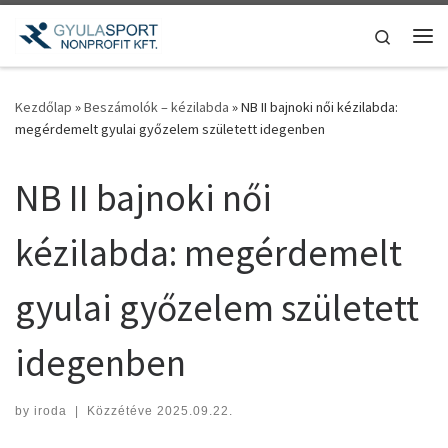
Teljes tartalom megjelenítése
Search
Me
Kezdőlap
»
Beszámolók – kézilabda
»
NB II bajnoki női kézilabda:
megérdemelt gyulai győzelem született idegenben
NB II bajnoki női
kézilabda: megérdemelt
gyulai győzelem született
idegenben
by
iroda
|
Közzétéve
2025.09.22.