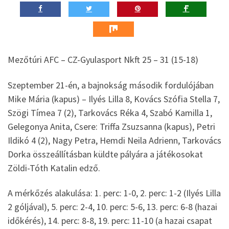
Mezőtúri AFC – CZ-Gyulasport Nkft 25 – 31 (15-18)
Szeptember 21-én, a bajnokság második fordulójában
Mike Mária (kapus) – Ilyés Lilla 8, Kovács Szófia Stella 7,
Szögi Tímea 7 (2), Tarkovács Réka 4, Szabó Kamilla 1,
Gelegonya Anita, Csere: Triffa Zsuzsanna (kapus), Petri
Ildikó 4 (2), Nagy Petra, Hemdi Neila Adrienn, Tarkovács
Dorka összeállításban küldte pályára a játékosokat
Zöldi-Tóth Katalin edző.
A mérkőzés alakulása: 1. perc: 1-0, 2. perc: 1-2 (Ilyés Lilla
2 góljával), 5. perc: 2-4, 10. perc: 5-6, 13. perc: 6-8 (hazai
időkérés), 14. perc: 8-8, 19. perc: 11-10 (a hazai csapat