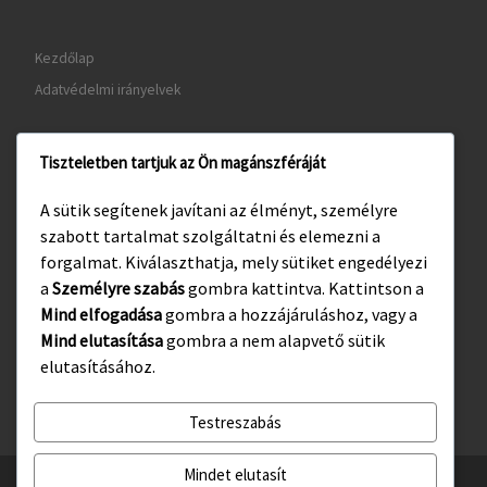
Kezdőlap
Adatvédelmi irányelvek
Tiszteletben tartjuk az Ön magánszféráját
www.gyula.hu
A sütik segítenek javítani az élményt, személyre
www.visitgyula.com
szabott tartalmat szolgáltatni és elemezni a
www.gyulakult.hu
forgalmat. Kiválaszthatja, mely sütiket engedélyezi
a
Személyre szabás
gombra kattintva. Kattintson a
Mind elfogadása
gombra a hozzájáruláshoz, vagy a
Mind elutasítása
gombra a nem alapvető sütik
Facebook
Instagram
elutasításához.
Testreszabás
Mindet elutasít