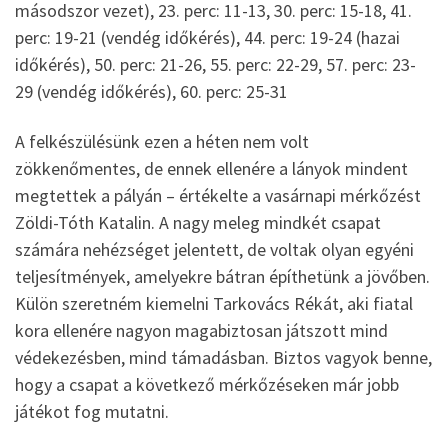
másodszor vezet), 23. perc: 11-13, 30. perc: 15-18, 41.
perc: 19-21 (vendég időkérés), 44. perc: 19-24 (hazai
időkérés), 50. perc: 21-26, 55. perc: 22-29, 57. perc: 23-
29 (vendég időkérés), 60. perc: 25-31
A felkészülésünk ezen a héten nem volt
zökkenőmentes, de ennek ellenére a lányok mindent
megtettek a pályán – értékelte a vasárnapi mérkőzést
Zöldi-Tóth Katalin. A nagy meleg mindkét csapat
számára nehézséget jelentett, de voltak olyan egyéni
teljesítmények, amelyekre bátran építhetünk a jövőben.
Külön szeretném kiemelni Tarkovács Rékát, aki fiatal
kora ellenére nagyon magabiztosan játszott mind
védekezésben, mind támadásban. Biztos vagyok benne,
hogy a csapat a következő mérkőzéseken már jobb
játékot fog mutatni.