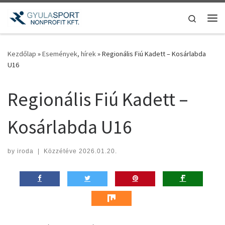
Teljes tartalom megjelenítése
Search
Me
Kezdőlap
»
Események, hírek
»
Regionális Fiú Kadett – Kosárlabda
U16
Regionális Fiú Kadett –
Kosárlabda U16
by
iroda
|
Közzétéve
2026.01.20.