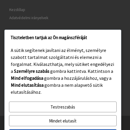
Kezdőlap
Adatvédelmi irányelvek
Tiszteletben tartjuk az Ön magánszféráját
www.gyula.hu
A sütik segítenek javítani az élményt, személyre
www.visitgyula.com
szabott tartalmat szolgáltatni és elemezni a
www.gyulakult.hu
forgalmat. Kiválaszthatja, mely sütiket engedélyezi
a
Személyre szabás
gombra kattintva. Kattintson a
Mind elfogadása
gombra a hozzájáruláshoz, vagy a
Mind elutasítása
gombra a nem alapvető sütik
Facebook
Instagram
elutasításához.
Testreszabás
Mindet elutasít
© 2026
Gyulasport Nonprofit Kft.
– All rights reserved