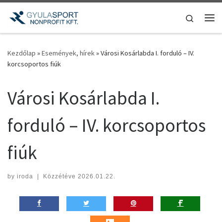
Teljes tartalom megjelenítése
Search
Me
Kezdőlap
»
Események, hírek
»
Városi Kosárlabda I. forduló – IV.
korcsoportos fiúk
Városi Kosárlabda I.
forduló – IV. korcsoportos
fiúk
by
iroda
|
Közzétéve
2026.01.22.