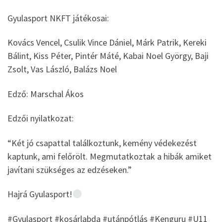
Gyulasport NKFT játékosai:
Kovács Vencel, Csulik Vince Dániel, Márk Patrik, Kereki
Bálint, Kiss Péter, Pintér Máté, Kabai Noel György, Baji
Zsolt, Vas László, Balázs Noel
Edző: Marschal Ákos
Edzői nyilatkozat:
“Két jó csapattal találkoztunk, kemény védekezést
kaptunk, ami felőrölt. Megmutatkoztak a hibák amiket
javítani szükséges az edzéseken.”
Hajrá Gyulasport!
#Gyulasport #kosárlabda #utánpótlás #Kenguru #U11