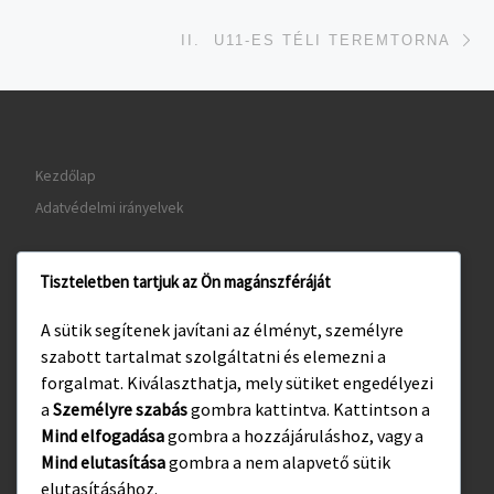
je
II. U11-ES TÉLI TEREMTORNA
Kezdőlap
Adatvédelmi irányelvek
Tiszteletben tartjuk az Ön magánszféráját
www.gyula.hu
A sütik segítenek javítani az élményt, személyre
www.visitgyula.com
szabott tartalmat szolgáltatni és elemezni a
www.gyulakult.hu
forgalmat. Kiválaszthatja, mely sütiket engedélyezi
a
Személyre szabás
gombra kattintva. Kattintson a
Mind elfogadása
gombra a hozzájáruláshoz, vagy a
Mind elutasítása
gombra a nem alapvető sütik
Facebook
Instagram
elutasításához.