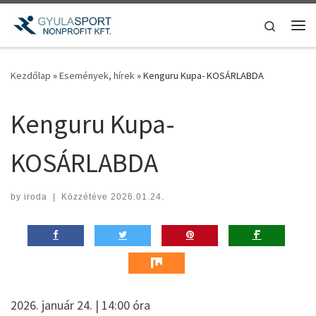
Teljes tartalom megjelenítése
Search
Me
Kezdőlap
»
Események, hírek
»
Kenguru Kupa- KOSÁRLABDA
Kenguru Kupa-
KOSÁRLABDA
by
iroda
|
Közzétéve
2026.01.24.
2026. január 24. | 14:00 óra