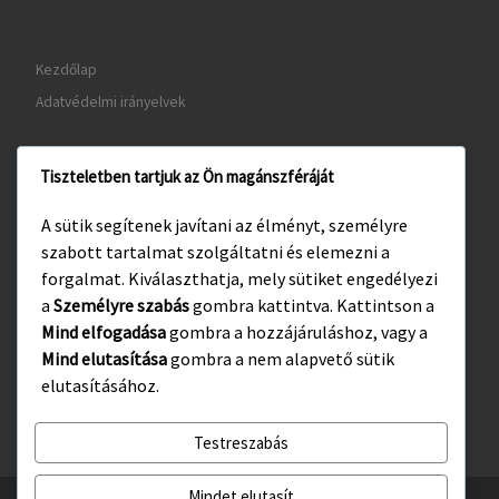
Kezdőlap
Adatvédelmi irányelvek
Tiszteletben tartjuk az Ön magánszféráját
www.gyula.hu
A sütik segítenek javítani az élményt, személyre
www.visitgyula.com
szabott tartalmat szolgáltatni és elemezni a
www.gyulakult.hu
forgalmat. Kiválaszthatja, mely sütiket engedélyezi
a
Személyre szabás
gombra kattintva. Kattintson a
Mind elfogadása
gombra a hozzájáruláshoz, vagy a
Mind elutasítása
gombra a nem alapvető sütik
Facebook
Instagram
elutasításához.
Testreszabás
Mindet elutasít