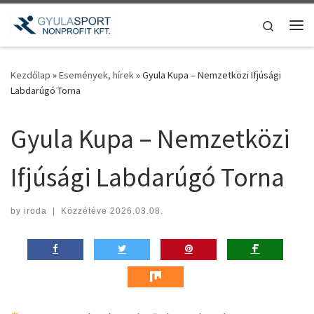
Teljes tartalom megjelenítése
Search
Me
Kezdőlap
»
Események, hírek
»
Gyula Kupa – Nemzetközi Ifjúsági
Labdarúgó Torna
Gyula Kupa – Nemzetközi
Ifjúsági Labdarúgó Torna
by
iroda
|
Közzétéve
2026.03.08.