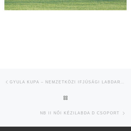
Navigálás a bejegyzések között
jelen bejegyzés
GYULA KUPA – NEMZETKÖZI IFJÚSÁGI LABDARÚGÓ TORNA
UGRÁS AZ OLDAL TETEJ
je
NB II NŐI KÉZILABDA D CSOPORT