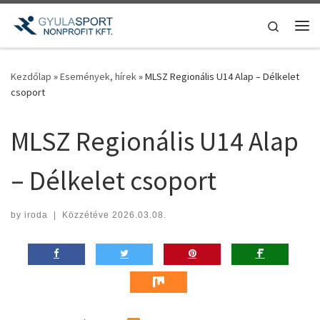
Teljes tartalom megjelenítése
Search
Me
Kezdőlap
»
Események, hírek
»
MLSZ Regionális U14 Alap – Délkelet
csoport
MLSZ Regionális U14 Alap
– Délkelet csoport
by
iroda
|
Közzétéve
2026.03.08.