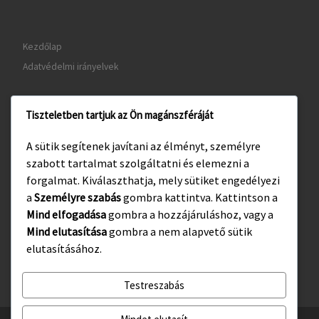
Kezdőlap
Adatvédelmi irányelvek
Tiszteletben tartjuk az Ön magánszféráját
www.gyula.hu
A sütik segítenek javítani az élményt, személyre
www.visitgyula.com
szabott tartalmat szolgáltatni és elemezni a
www.gyulakult.hu
forgalmat. Kiválaszthatja, mely sütiket engedélyezi
a
Személyre szabás
gombra kattintva. Kattintson a
Mind elfogadása
gombra a hozzájáruláshoz, vagy a
Mind elutasítása
gombra a nem alapvető sütik
Facebook
Instagram
elutasításához.
Testreszabás