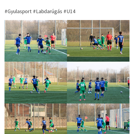
#Gyulasport #Labdarúgás #U14