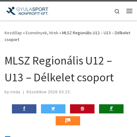
Teljes tartalom megjelenítése
Search
Me
Kezdőlap
»
Események, hírek
»
MLSZ Regionális U12 – U13 – Délkelet
csoport
MLSZ Regionális U12 –
U13 – Délkelet csoport
by
iroda
|
Közzétéve
2026.03.22.