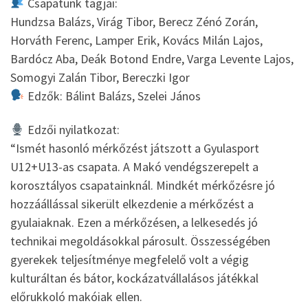
Csapatunk tagjai:
Hundzsa Balázs, Virág Tibor, Berecz Zénó Zorán,
Horváth Ferenc, Lamper Erik, Kovács Milán Lajos,
Bardócz Aba, Deák Botond Endre, Varga Levente Lajos,
Somogyi Zalán Tibor, Bereczki Igor
Edzők: Bálint Balázs, Szelei János
Edzői nyilatkozat:
“Ismét hasonló mérkőzést játszott a Gyulasport
U12+U13-as csapata. A Makó vendégszerepelt a
korosztályos csapatainknál. Mindkét mérkőzésre jó
hozzáállással sikerült elkezdenie a mérkőzést a
gyulaiaknak. Ezen a mérkőzésen, a lelkesedés jó
technikai megoldásokkal párosult. Összességében
gyerekek teljesítménye megfelelő volt a végig
kulturáltan és bátor, kockázatvállalásos játékkal
előrukkoló makóiak ellen.