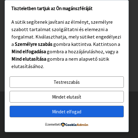
Tiszteletben tartjuk az Ön magánszféráját
www.gyula.hu
A sütik segítenek javítani az élményt, személyre
www.visitgyula.com
szabott tartalmat szolgáltatni és elemezni a
www.gyulakult.hu
forgalmat. Kiválaszthatja, mely sütiket engedélyezi
a
Személyre szabás
gombra kattintva. Kattintson a
Mind elfogadása
gombra a hozzájáruláshoz, vagy a
Mind elutasítása
gombra a nem alapvető sütik
Facebook
Instagram
elutasításához.
Testreszabás
Mindet elutasít
© 2026
Gyulasport Nonprofit Kft.
– All rights reserved
Powered by
WP
– Designed with the
Customizr téma haladó beállításai
Mindet elfogad
Üzemelteti