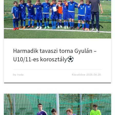
Christián László Városi Sporttelepen. A rendezvény remek időjárás,
kiválóan előkészített pályák és sportszerű hangulat mellett zajlott.
A tornán összesen 10 település 11 csapata vett részt, 121 fiatal
labdarúgóval. A résztvevő csapatok az alábbi településekről […]
Harmadik tavaszi torna Gyulán –
U10/11-es korosztály
by
iroda
Közzétéve
2026.04.26.
2026. április 24.| 16:00 óraCeglédi VSE
Gyulasport Nonprofit