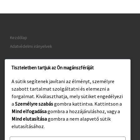
Kezdőlap
Adatvédelmi irányelvek
Tiszteletben tartjuk az Ön magánszféráját
www.gyula.hu
A sütik segítenek javítani az élményt, személyre
www.visitgyula.com
szabott tartalmat szolgáltatni és elemezni a
www.gyulakult.hu
forgalmat. Kiválaszthatja, mely sütiket engedélyezi
a
Személyre szabás
gombra kattintva. Kattintson a
Mind elfogadása
gombra a hozzájáruláshoz, vagy a
Mind elutasítása
gombra a nem alapvető sütik
Facebook
Instagram
elutasításához.