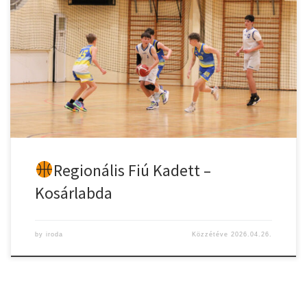
2026. április 20. | 18:00 óra
Prohászka Zsolt Városi
Tornacsarnok Gyulasport Nonprofit Kft
Vásárhelyi Kosársuli
U16/B
Végeredmény: 70-60 (20-17, 16-17, 24-17, 10-9)
Gyulasport Nonprofit Kft. játékosai:Orosz Ákos, Annus Zsombor,
Kilvinger Barnabás Gábor, Hódos Lóránt, Balog Ferenc, Mike Dávid,
Móricz Bence, Óvári Adrián Tibor, Dús Bence, Ködmön Kristóf, Nyári
[…]
Regionális Fiú Kadett –
Kosárlabda
by
iroda
Közzétéve
2026.04.26.