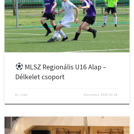
Kft
Végeredmény: 2-0 (Félidő: 1-0)
Csapatunk tagjai:Zahorán
Bence, Bukodi Máté István, Karakas Balázs, Dániel-Székely Áron,
Sárosi Mátyás, Boldog Lajos, Molnár Szabolcs, Bodó Áron Árpád,
Veres Zsombor János, Kátai Tamás, Szabó Márk, Móricz Dániel,
Stan Sebastian, Borszéki György
Edző: Bálint Balázs
Edzői
nyilatkozat:,,Igazi […]
MLSZ Regionális U16 Alap –
Délkelet csoport
by
iroda
Közzétéve
2026.04.26.