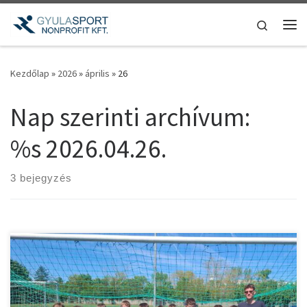
Teljes tartalom megjelenítése
Search
Me
Kezdőlap
»
2026
»
április
»
26
Nap szerinti archívum:
%s
2026.04.26.
3 bejegyzés
Ragyogó időben, kiváló körülmények között rendezték meg az
U10/11-es korosztály harmadik tavaszi tornáját Gyulán, az id.