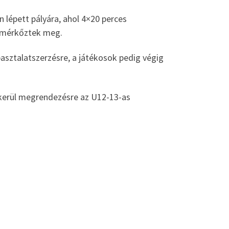
 lépett pályára, ahol 4×20 perces
l mérkőztek meg.
pasztalatszerzésre, a játékosok pedig végig
n kerül megrendezésre az U12-13-as