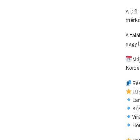
A Dél-
mérkő
A talá
nagy l
Máj
Körzet
Rés
U13
Lam
Kő
Vir
Hor