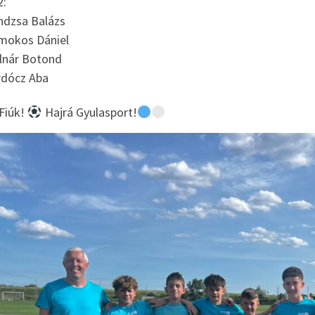
:
dzsa Balázs
mokos Dániel
lnár Botond
rdócz Aba
 Fiúk!
Hajrá Gyulasport!