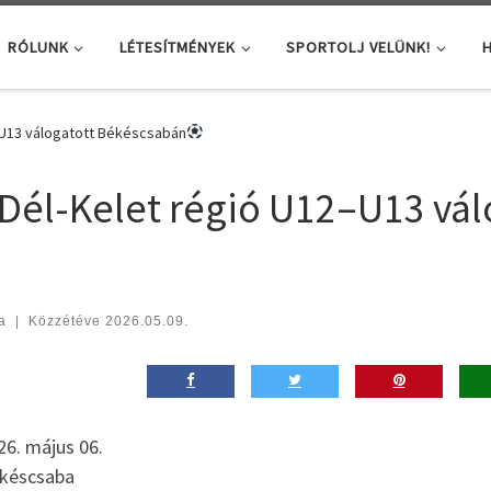
RÓLUNK
LÉTESÍTMÉNYEK
SPORTOLJ VELÜNK!
H
–U13 válogatott Békéscsabán
Dél-Kelet régió U12–U13 vá
a
|
Közzétéve
2026.05.09.
6. május 06.
késcsaba