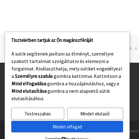
Tiszteletben tartjuk az Ön magánszféráját
Navigálás a bejegyzések között
jelen bejegyzés
A sütik segítenek javítani az élményt, személyre
szabott tartalmat szolgáltatni és elemezni a
forgalmat. Kiválaszthatja, mely sütiket engedélyezi
a
Személyre szabás
gombra kattintva. Kattintson a
Kezdőlap
Mind elfogadása
gombra a hozzájáruláshoz, vagy a
Adatvédelmi irányelvek
Mind elutasítása
gombra a nem alapvető sütik
elutasításához.
Testreszabás
Mindet elutasít
Mindet elfogad
© 2026
Gyulasport Nonprofit Kft.
– All rights reserv
Üzemelteti