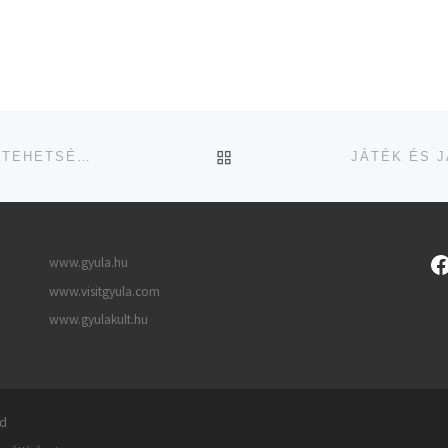
UGRÁS AZ OLDAL TETEJ
III. TAVASZI KIVÁLASZTÓ EDZÉS – FOLYTATÓDIK A TEHETSÉGGONDOZÁS AZ U11-ES KOROSZTÁLYBAN
www.gyula.hu
www.visitgyula.com
www.gyulakult.hu
ed