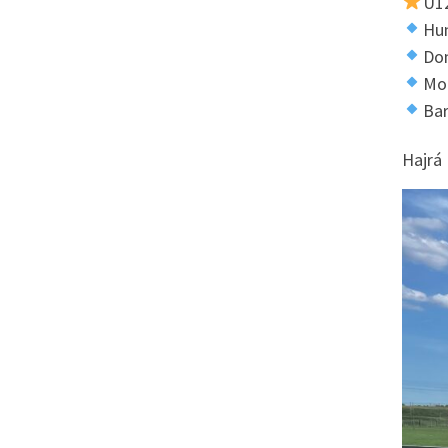
U12
Hun
Do
Mo
Ba
Hajrá