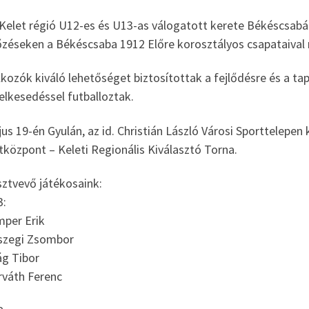
Kelet régió U12-es és U13-as válogatott kerete Békéscsabán
zéseken a Békéscsaba 1912 Előre korosztályos csapataiva
lkozók kiváló lehetőséget biztosítottak a fejlődésre és a ta
elkesedéssel futballoztak.
us 19-én Gyulán, az id. Christián László Városi Sporttelepe
központ – Keleti Regionális Kiválasztó Torna.
ztvevő játékosaink:
:
per Erik
szegi Zsombor
ág Tibor
váth Ferenc