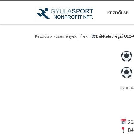
Teljes tartalom megjelenítése
KEZDŐLAP
Kezdőlap
»
Események, hírek
»
Dél-Kelet régió U12
by
irod
202
Bé