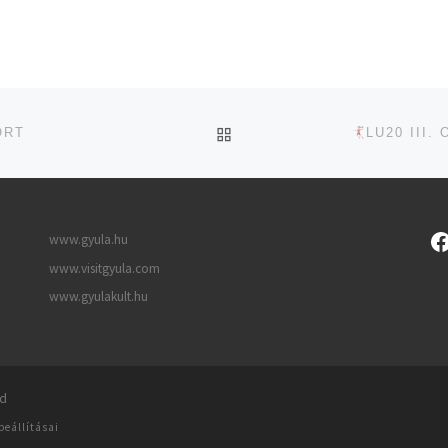
UGRÁS AZ OLDAL TETEJ
ORT
LU20 III. 
www.gyula.hu
www.visitgyula.com
www.gyulakult.hu
ed
beállításai