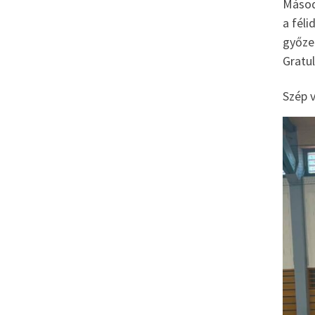
Másodi
a féli
győze
Gratul
Szép 