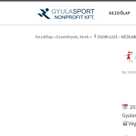
Teljes tartalom megjelenítése
KEZDŐLAP
Kezdőlap
»
Események, hírek
»
OGYB LU15 – KÉZILA
by
irod
202
Gyula
Vég