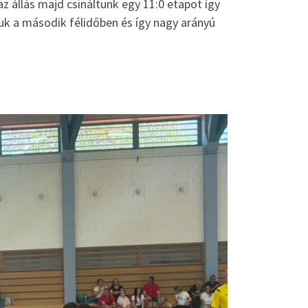
z állás majd csináltunk egy 11:0 etapot így
tuk a második félidőben és így nagy arányú