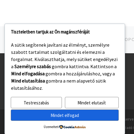
Tiszteletben tartjuk az Ön magánszféráját
Navigálás a bejegyzések között
jelen bejegyzés
MLSZ REGIONÁLIS U16 ALAP – DÉLKELET CSOP
A sütik segítenek javítani az élményt, személyre
szabott tartalmat szolgáltatni és elemezni a
forgalmat. Kiválaszthatja, mely sütiket engedélyezi
a
Személyre szabás
gombra kattintva. Kattintson a
Kezdőlap
Mind elfogadása
gombra a hozzájáruláshoz, vagy a
Adatvédelmi irányelvek
Mind elutasítása
gombra a nem alapvető sütik
elutasításához.
Testreszabás
Mindet elutasít
Mindet elfogad
© 2026
Gyulasport Nonprofit Kft.
– All rights reserv
Üzemelteti
Powered by
WP
– Designed with the
Customizr téma haladó 