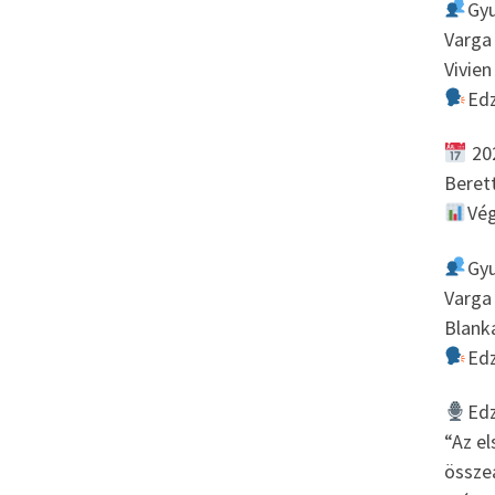
Gyu
Varga 
Vivie
Edz
202
Beret
Vég
Gyu
Varga 
Blank
Edz
Edz
“Az e
össze