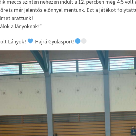
k meccs szintén nehezen indult a 12. percben még 4:5 volt a
dőre is már jelentős előnnyel mentünk. Ezt a játékot folytat
lmet arattunk!
álok a lányoknak!”
volt Lányok!
Hajrá Gyulasport!