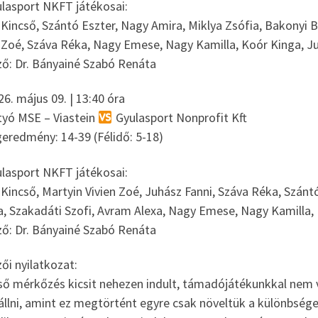
lasport NKFT játékosai:
Kincső, Szántó Eszter, Nagy Amira, Miklya Zsófia, Bakonyi B
n Zoé, Száva Réka, Nagy Emese, Nagy Kamilla, Koór Kinga, J
ő: Dr. Bányainé Szabó Renáta
6. május 09. | 13:40 óra
tyó MSE – Viastein
Gyulasport Nonprofit Kft
eredmény: 14-39 (Félidő: 5-18)
lasport NKFT játékosai:
Kincső, Martyin Vivien Zoé, Juhász Fanni, Száva Réka, Szánt
a, Szakadáti Szofi, Avram Alexa, Nagy Emese, Nagy Kamilla,
ő: Dr. Bányainé Szabó Renáta
ői nyilatkozat:
lső mérkőzés kicsit nehezen indult, támadójátékunkkal nem
állni, amint ez megtörtént egyre csak növeltük a különbsége