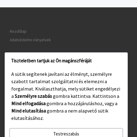
Kezdőlap
Adatvédelmi irányelvek
Tiszteletben tartjuk az Ön magánszféráját
www.gyula.hu
A sütik segítenek javítani az élményt, személyre
www.visitgyula.com
szabott tartalmat szolgáltatni és elemezni a
www.gyulakult.hu
forgalmat. Kiválaszthatja, mely sütiket engedélyezi
a
Személyre szabás
gombra kattintva. Kattintson a
Mind elfogadása
gombra a hozzájáruláshoz, vagy a
Mind elutasítása
gombra a nem alapvető sütik
Facebook
Instagram
elutasításához.
Testreszabás