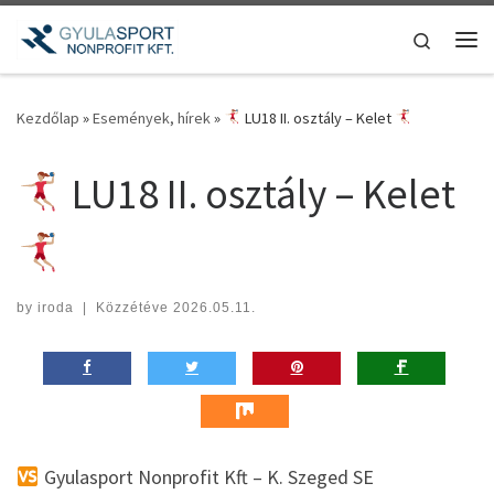
Teljes tartalom megjelenítése
Search
Me
Kezdőlap
»
Események, hírek
»
LU18 II. osztály – Kelet
LU18 II. osztály – Kelet
by
iroda
|
Közzétéve
2026.05.11.
Gyulasport Nonprofit Kft – K. Szeged SE