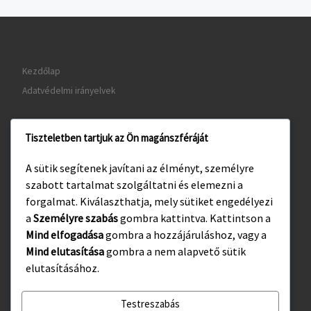
Kezdőlap
Adatvédelmi irányelvek
Tiszteletben tartjuk az Ön magánszféráját
www.gyula.hu
A sütik segítenek javítani az élményt, személyre
www.visitgyula.com
szabott tartalmat szolgáltatni és elemezni a
www.gyulakult.hu
forgalmat. Kiválaszthatja, mely sütiket engedélyezi
a
Személyre szabás
gombra kattintva. Kattintson a
Mind elfogadása
gombra a hozzájáruláshoz, vagy a
Mind elutasítása
gombra a nem alapvető sütik
Facebook
Instagram
elutasításához.
Testreszabás