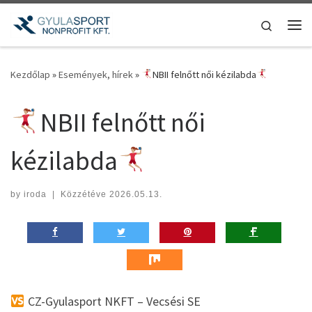
Teljes tartalom megjelenítése
Search
Me
Kezdőlap
»
Események, hírek
»
NBII felnőtt női kézilabda
NBII felnőtt női
kézilabda
by
iroda
|
Közzétéve
2026.05.13.
CZ-Gyulasport NKFT – Vecsési SE