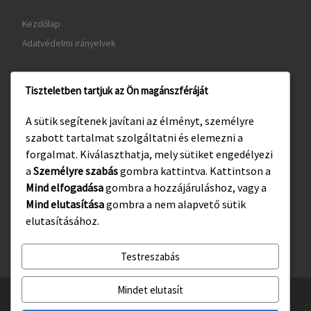
Kezdőlap
Adatvédelmi irányelvek
Tiszteletben tartjuk az Ön magánszféráját
www.gyula.hu
A sütik segítenek javítani az élményt, személyre
www.visitgyula.com
szabott tartalmat szolgáltatni és elemezni a
www.gyulakult.hu
forgalmat. Kiválaszthatja, mely sütiket engedélyezi
a
Személyre szabás
gombra kattintva. Kattintson a
Mind elfogadása
gombra a hozzájáruláshoz, vagy a
Mind elutasítása
gombra a nem alapvető sütik
Facebook
Instagram
elutasításához.
Testreszabás
Mindet elutasít
© 2026
Gyulasport Nonprofit Kft.
– All rights reserved