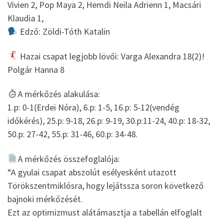
Vivien 2, Pop Maya 2, Hemdi Neila Adrienn 1, Macsári
Klaudia 1,
Edző: Zöldi-Tóth Katalin
Hazai csapat legjobb lövői: Varga Alexandra 18(2)!
Polgár Hanna 8
A mérkőzés alakulása:
1.p: 0-1(Erdei Nóra), 6.p: 1-5, 16.p: 5-12(vendég
időkérés), 25.p: 9-18, 26.p: 9-19, 30.p:11-24, 40.p: 18-32,
50.p: 27-42, 55.p: 31-46, 60.p: 34-48.
A mérkőzés összefoglalója:
“A gyulai csapat abszolút esélyesként utazott
Törökszentmiklósra, hogy lejátssza soron következő
bajnoki mérkőzését.
Ezt az optimizmust alátámasztja a tabellán elfoglalt