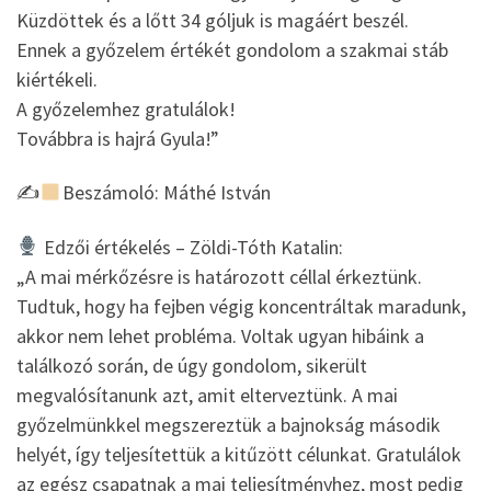
Küzdöttek és a lőtt 34 góljuk is magáért beszél.
Ennek a győzelem értékét gondolom a szakmai stáb
kiértékeli.
A győzelemhez gratulálok!
Továbbra is hajrá Gyula!”
✍
Beszámoló: Máthé István
Edzői értékelés – Zöldi-Tóth Katalin:
„A mai mérkőzésre is határozott céllal érkeztünk.
Tudtuk, hogy ha fejben végig koncentráltak maradunk,
akkor nem lehet probléma. Voltak ugyan hibáink a
találkozó során, de úgy gondolom, sikerült
megvalósítanunk azt, amit elterveztünk. A mai
győzelmünkkel megszereztük a bajnokság második
helyét, így teljesítettük a kitűzött célunkat. Gratulálok
az egész csapatnak a mai teljesítményhez, most pedig