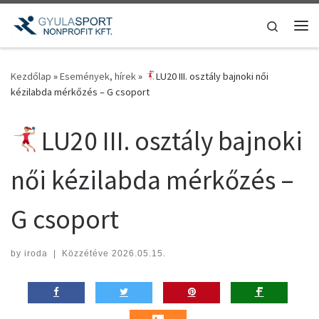
Teljes tartalom megjelenítése
Search
Me
Kezdőlap
»
Események, hírek
»
LU20 III. osztály bajnoki női
kézilabda mérkőzés – G csoport
LU20 III. osztály bajnoki
női kézilabda mérkőzés –
G csoport
by
iroda
|
Közzétéve
2026.05.15.