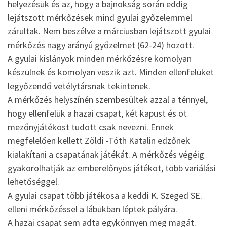
helyezésük és az, hogy a bajnokság során eddig
lejátszott mérkőzések mind gyulai győzelemmel
zárultak. Nem beszélve a márciusban lejátszott gyulai
mérkőzés nagy arányú győzelmet (62-24) hozott.
A gyulai kislányok minden mérkőzésre komolyan
készülnek és komolyan veszik azt. Minden ellenfelüket
legyőzendő vetélytársnak tekintenek.
A mérkőzés helyszínén szembesültek azzal a ténnyel,
hogy ellenfelük a hazai csapat, két kapust és öt
mezőnyjátékost tudott csak nevezni. Ennek
megfelelően kellett Zöldi -Tóth Katalin edzőnek
kialakítani a csapatának játékát. A mérkőzés végéig
gyakorolhatják az emberelőnyös játékot, több variálási
lehetőséggel.
A gyulai csapat több játékosa a keddi K. Szeged SE.
elleni mérkőzéssel a lábukban léptek pályára.
A hazai csapat sem adta egykönnyen meg magát.