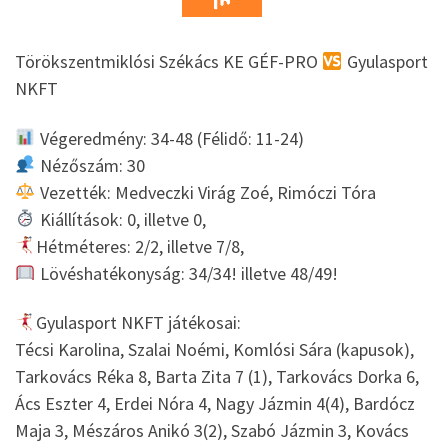
Törökszentmiklósi Székács KE GÉF-PRO
Gyulasport
NKFT
Végeredmény: 34-48 (Félidő: 11-24)
Nézőszám: 30
Vezették: Medveczki Virág Zoé, Rimóczi Tóra
Kiállítások: 0, illetve 0,
Hétméteres: 2/2, illetve 7/8,
Lövéshatékonyság: 34/34! illetve 48/49!
Gyulasport NKFT játékosai:
Técsi Karolina, Szalai Noémi, Komlósi Sára (kapusok),
Tarkovács Réka 8, Barta Zita 7 (1), Tarkovács Dorka 6,
Ács Eszter 4, Erdei Nóra 4, Nagy Jázmin 4(4), Bardócz
Maja 3, Mészáros Anikó 3(2), Szabó Jázmin 3, Kovács