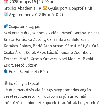
2026. május 15.| 17:00 óra
Grosics Akadémia FK
Gyulasport Nonprofit Kft
Végeredmény: 0-2 (Félidő: 0-2)
Csapatunk tagjai:
Szekeres Márk, Szlancsik Zalán József, Berényi Balázs,
Krista-Parászka Zétény, Czifra Balázs Boldizsár,
Karakas Balázs, Bodó Áron Árpád, Sárosi Mátyás, Óré
Csaba Áron, Kerék Ákos László, Kriszte Zsombor,
Ferenczi Máté, Gracia-Oravecz Noel Manuel, Bicski
Zsolt, Mező József
Edző: Szentléleki Béla
Edzői nyilatkozat:
,,Már a mérkőzés elején egy szép támadás végén
vezetést szereztünk. Továbbra is jó színvonalú
mérkőzésen mindkét kapu előtt adódtak helyzetek, és