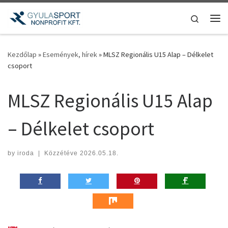
Teljes tartalom megjelenítése
Search
Me
Kezdőlap
»
Események, hírek
»
MLSZ Regionális U15 Alap – Délkelet
csoport
MLSZ Regionális U15 Alap
– Délkelet csoport
by
iroda
|
Közzétéve
2026.05.18.