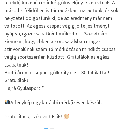
a félidő közepén már kétgólos előnyt szereztünk. A
második félidőben is támadásban maradtunk, és sok
helyzetet dolgoztunk ki, de az eredmény már nem
változott. Az egész csapat végig jó teljesítményt
nyújtva, igazi csapatként működött! Szeretném
kiemelni, hogy ebben a korosztályban magas
színvonalúnak számító mérkőzésen mindkét csapat
végig sportszerűen küzdött! Gratulálok az egész
csapatnak!
Bodó Áron a csoport gólkirálya lett 30 találattal!
Gratulálok!
Hajrá Gyulasport!”
A fénykép egy korábbi mérkőzésen készült!
Gratulálunk, szép volt Fiúk!