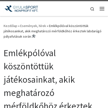
Teljes tartalom megjelenítése
Search
Me
Kezdőlap
»
Események, hírek
»
Emlékpólóval köszöntöttük
játékosainkat, akik meghatározó mérföldkőhöz érkeztek labdarúgó
pályafutásuk során.
Emlékpólóval
köszöntöttük
játékosainkat, akik
meghatározó
mérföldkőhöz érkeztek