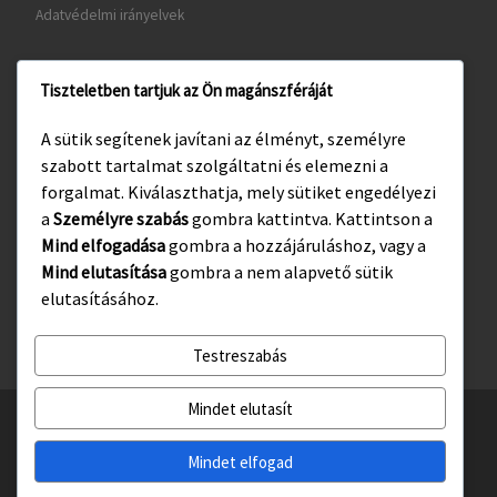
Adatvédelmi irányelvek
Tiszteletben tartjuk az Ön magánszféráját
www.gyula.hu
A sütik segítenek javítani az élményt, személyre
www.visitgyula.com
szabott tartalmat szolgáltatni és elemezni a
www.gyulakult.hu
forgalmat. Kiválaszthatja, mely sütiket engedélyezi
a
Személyre szabás
gombra kattintva. Kattintson a
Mind elfogadása
gombra a hozzájáruláshoz, vagy a
Mind elutasítása
gombra a nem alapvető sütik
Facebook
Instagram
elutasításához.
Testreszabás
Mindet elutasít
© 2026
Gyulasport Nonprofit Kft.
– All rights reserved
Powered by
WP
– Designed with the
Customizr téma haladó beállításai
Mindet elfogad