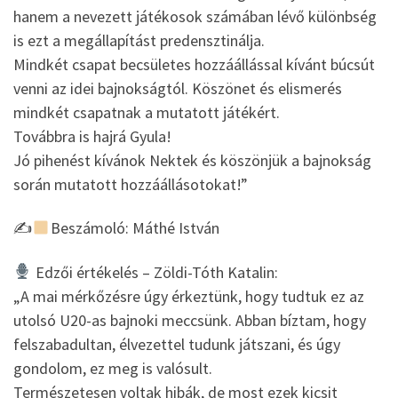
hanem a nevezett játékosok számában lévő különbség
is ezt a megállapítást predensztinálja.
Mindkét csapat becsületes hozzáállással kívánt búcsút
venni az idei bajnokságtól. Köszönet és elismerés
mindkét csapatnak a mutatott játékért.
Továbbra is hajrá Gyula!
Jó pihenést kívánok Nektek és köszönjük a bajnokság
során mutatott hozzáállásotokat!”
✍
Beszámoló: Máthé István
Edzői értékelés – Zöldi-Tóth Katalin:
„A mai mérkőzésre úgy érkeztünk, hogy tudtuk ez az
utolsó U20-as bajnoki meccsünk. Abban bíztam, hogy
felszabadultan, élvezettel tudunk játszani, és úgy
gondolom, ez meg is valósult.
Természetesen voltak hibák, de most ezek kicsit