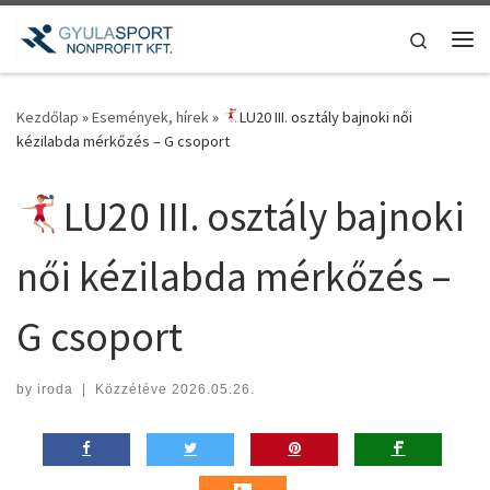
Teljes tartalom megjelenítése
Search
Me
Kezdőlap
»
Események, hírek
»
LU20 III. osztály bajnoki női
kézilabda mérkőzés – G csoport
LU20 III. osztály bajnoki
női kézilabda mérkőzés –
G csoport
by
iroda
|
Közzétéve
2026.05.26.