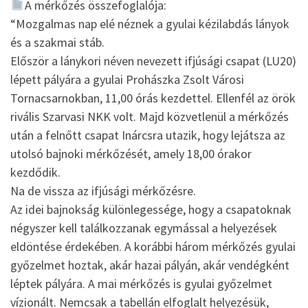
A mérkőzés összefoglalója:
“Mozgalmas nap elé néznek a gyulai kézilabdás lányok
és a szakmai stáb.
Először a lánykori néven nevezett ifjúsági csapat (LU20)
lépett pályára a gyulai Prohászka Zsolt Városi
Tornacsarnokban, 11,00 órás kezdettel. Ellenfél az örök
rivális Szarvasi NKK volt. Majd közvetlenül a mérkőzés
után a felnőtt csapat Inárcsra utazik, hogy lejátsza az
utolsó bajnoki mérkőzését, amely 18,00 órakor
kezdődik.
Na de vissza az ifjúsági mérkőzésre.
Az idei bajnokság különlegessége, hogy a csapatoknak
négyszer kell találkozzanak egymással a helyezések
eldöntése érdekében. A korábbi három mérkőzés gyulai
győzelmet hoztak, akár hazai pályán, akár vendégként
léptek pályára. A mai mérkőzés is gyulai győzelmet
vízionált. Nemcsak a tabellán elfoglalt helyezésük,