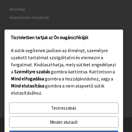
Kezdőlap
Adatvédelmi irányelvek
Tiszteletben tartjuk az Ön magánszféráját
www.gyula.hu
A sütik segítenek javítani az élményt, személyre
www.visitgyula.com
szabott tartalmat szolgáltatni és elemezni a
www.gyulakult.hu
forgalmat. Kiválaszthatja, mely sütiket engedélyezi
a
Személyre szabás
gombra kattintva. Kattintson a
Mind elfogadása
gombra a hozzájáruláshoz, vagy a
Mind elutasítása
gombra a nem alapvető sütik
Facebook
Instagram
elutasításához.
Testreszabás
Mindet elutasít
© 2026
Gyulasport Nonprofit Kft.
– All rights reserved