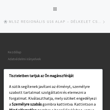
UGRÁS AZ OLDAL TETEJ
je
MLSZ REGIONÁLIS U16 ALAP – DÉLKELET CSOPORT
Kezdőlap
Adatvédelmi irányelvek
Tiszteletben tartjuk az Ön magánszféráját
www.gyula.hu
A sütik segítenek javítani az élményt, személyre
www.visitgyula.com
szabott tartalmat szolgáltatni és elemezni a
www.gyulakult.hu
forgalmat. Kiválaszthatja, mely sütiket engedélyezi
a
Személyre szabás
gombra kattintva. Kattintson a
Mind elfogadása
gombra a hozzájáruláshoz, vagy a