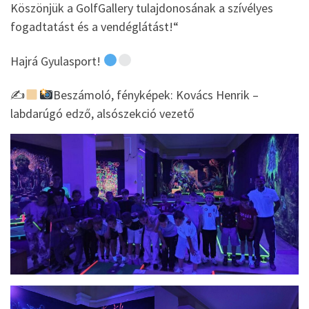
Köszönjük a GolfGallery tulajdonosának a szívélyes
fogadtatást és a vendéglátást!“
Hajrá Gyulasport!
✍
Beszámoló, fényképek: Kovács Henrik –
labdarúgó edző, alsószekció vezető