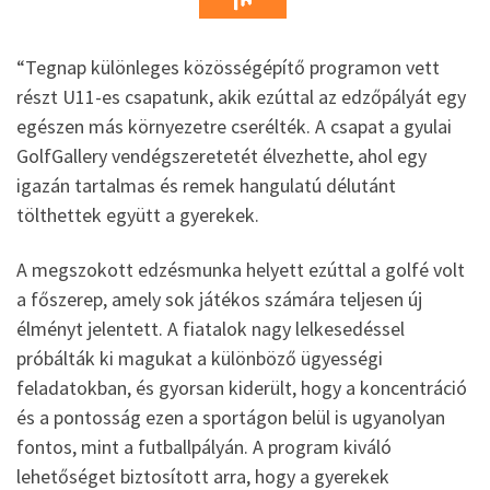
“Tegnap különleges közösségépítő programon vett
részt U11-es csapatunk, akik ezúttal az edzőpályát egy
egészen más környezetre cserélték. A csapat a gyulai
GolfGallery vendégszeretetét élvezhette, ahol egy
igazán tartalmas és remek hangulatú délutánt
tölthettek együtt a gyerekek.
A megszokott edzésmunka helyett ezúttal a golfé volt
a főszerep, amely sok játékos számára teljesen új
élményt jelentett. A fiatalok nagy lelkesedéssel
próbálták ki magukat a különböző ügyességi
feladatokban, és gyorsan kiderült, hogy a koncentráció
és a pontosság ezen a sportágon belül is ugyanolyan
fontos, mint a futballpályán. A program kiváló
lehetőséget biztosított arra, hogy a gyerekek