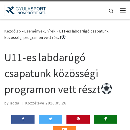
Teljes tartalom megjelenítése
Search
Me
Kezdőlap
»
Események, hírek
»
U11-es labdarúgó csapatunk
közösségi programon vett részt
U11-es labdarúgó
csapatunk közösségi
programon vett részt
by
iroda
|
Közzétéve
2026.05.26.