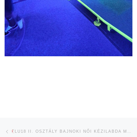
Navigálás a bejegyzések között
jelen bejegyzés
LU18 II. OSZTÁLY BAJNOKI NŐI KÉZILABDA MÉRKŐZÉS