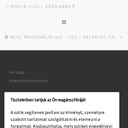
Navigálás a bejegyzések között
jelen bejegyzés
OGYB LU15 – KÉZILABDA
UGRÁS AZ OLDAL TETEJ
je
MLSZ REGIONÁLIS U12 – U13 – DÉLKELET CSOPORT
Kezdőlap
Adatvédelmi irányelvek
Tiszteletben tartjuk az Ön magánszféráját
www.gyula.hu
A sütik segítenek javítani az élményt, személyre
www.visitgyula.com
szabott tartalmat szolgáltatni és elemezni a
www.gyulakult.hu
forgalmat. Kiválaszthatja, mely sütiket engedélyezi