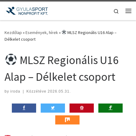
Teljes tartalom megjelenítése
Search
Me
Kezdőlap
»
Események, hírek
»
MLSZ Regionális U16 Alap –
Délkelet csoport
MLSZ Regionális U16
Alap – Délkelet csoport
by
iroda
|
Közzétéve
2026.05.31.