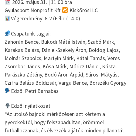
2026. május 31. | 11:00 óra
Gyulasport Nonprofit Kft
Kiskőrösi LC
Végeredmény: 6-2 (Félidő: 4-0)
Csapatunk tagjai:
Zahorán Bence, Bukodi Máté István, Szabó Márk,
Karakas Balázs, Dániel-Székely Áron, Boldog Lajos,
Molnár Szabolcs, Martyin Márk, Kátai Tamás, Veres
Zsombor János, Kósa Márk, Móricz Dániel, Krista-
Parászka Zétény, Bodó Áron Árpád, Sárosi Mátyás,
Czifra Balázs Boldizsár, Varga Bence, Borszéki György
Edző: Petri Barnabás
Edzői nyilatkozat:
“Az utolsó bajnoki mérkőzésen azt kértem a
gyerekektől, hogy felszabadultan, örömmel
futballozzanak, és élvezzék a játék minden pillanatát.