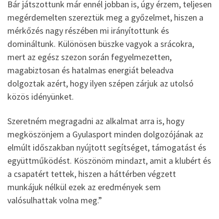
Bár játszottunk már ennél jobban is, úgy érzem, teljesen
megérdemelten szereztük meg a győzelmet, hiszen a
mérkőzés nagy részében mi irányítottunk és
domináltunk. Különösen büszke vagyok a srácokra,
mert az egész szezon során fegyelmezetten,
magabiztosan és hatalmas energiát beleadva
dolgoztak azért, hogy ilyen szépen zárjuk az utolsó
közös idényünket.
Szeretném megragadni az alkalmat arra is, hogy
megköszönjem a Gyulasport minden dolgozójának az
elmúlt időszakban nyújtott segítséget, támogatást és
együttműködést. Köszönöm mindazt, amit a klubért és
a csapatért tettek, hiszen a háttérben végzett
munkájuk nélkül ezek az eredmények sem
valósulhattak volna meg.”